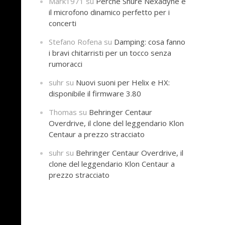
Mark1971
su
Perché Shure Nexadyne è
il microfono dinamico perfetto per i
concerti
Stefano Rofena
su
Damping: cosa fanno
i bravi chitarristi per un tocco senza
rumoracci
suhr
su
Nuovi suoni per Helix e HX:
disponibile il firmware 3.80
Thomas
su
Behringer Centaur
Overdrive, il clone del leggendario Klon
Centaur a prezzo stracciato
suhr
su
Behringer Centaur Overdrive, il
clone del leggendario Klon Centaur a
prezzo stracciato