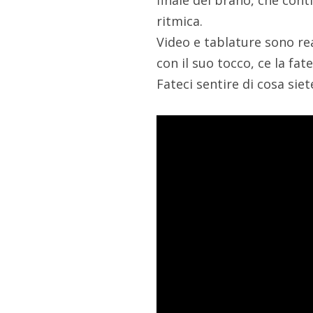
finale del brano, che cont
ritmica.
Video e tablature sono rea
con il suo tocco, ce la fat
Fateci sentire di cosa siet