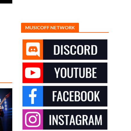
MUSICOFF NETWORK
l
tà