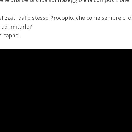
iene una bella sfida sul fraseggio e la composizione
lizzati dallo stesso Procopio, che come sempre ci de
e ad imitarlo?
e capaci!