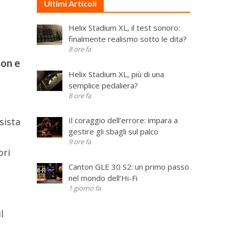
Ultimi Articoli
Helix Stadium XL, il test sonoro:
finalmente realismo sotto le dita?
8 ore fa
son e
Helix Stadium XL, più di una
semplice pedaliera?
8 ore fa
Il coraggio dell’errore: impara a
sista
gestire gli sbagli sul palco
9 ore fa
ori
Canton GLE 30 S2: un primo passo
nel mondo dell’Hi-Fi
1 giorno fa
l