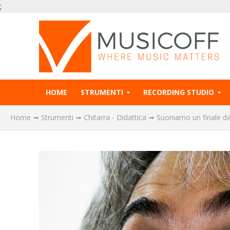
;
HOME
STRUMENTI
RECORDING STUDIO
Home
➟
Strumenti
➟
Chitarra - Didattica
➟
Suoniamo un finale da