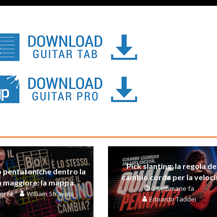
Pick slanting: la regola de
 pentatoniche dentro la
cambio corda per la veloci
a maggiore: la mappa
2 settimane fa
ni fa
William Stravato
Edoardo Taddei