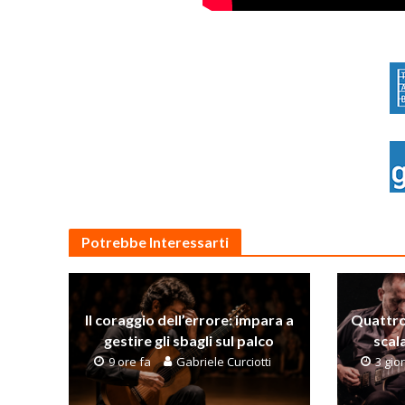
Potrebbe Interessarti
Il coraggio dell’errore: impara a
Quattro
gestire gli sbagli sul palco
scal
9 ore fa
Gabriele Curciotti
3 gior