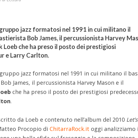
gruppo jazz formatosi nel 1991 in cui militano il
tastierista Bob James, il percussionista Harvey Ma
k Loeb che ha preso il posto dei prestigiosi
r e Larry Carlton.
ruppo jazz formatosi nel 1991 in cui militano il bas
a Bob James, il percussionista Harvey Mason e il
Loeb
che ha preso il posto dei prestigiosi predecess
lton
.
scritto da Loeb e contenuto nell’album del 2010
Let’s
 Matteo Procopio di
ChitarraRock.it
oggi analizziamo i