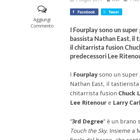
Facebook
Tweet
Aggiungi
Commento
I Fourplay sono un super 
bassista Nathan East, il 
il chitarrista fusion Chuc
predecessori Lee Ritenou
I
Fourplay
sono un super g
Nathan East, il tastierist
chitarrista fusion
Chuck 
Lee Ritenour
e
Larry Car
“
3rd Degree
” è un brano 
Touch the Sky
. Insieme a