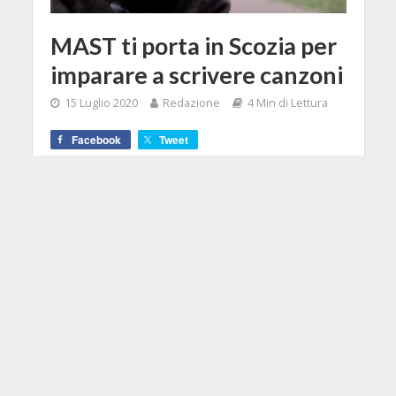
MAST ti porta in Scozia per
imparare a scrivere canzoni
15 Luglio 2020
Redazione
4 Min di Lettura
Facebook
Tweet
Gli studenti di Mast Music Academy
sono ospiti in una delle più
prestigiose università della Gran
Bretagna per comporre brani
musicali originali sotto la direzione
dei migliori maestri.