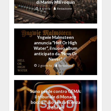
di Manny Marroquin
9 ore fa
Redazione
Yngwie Malmsteen
annuncia “Hell Or High
Water”, il nuovo album
anticipato da “Now Or
Never”
2 giorni fa
Redazione
Suno perde contro GEMA:
il tribunale di Monaco
boccia l’uso senza licenza
di 6 brani