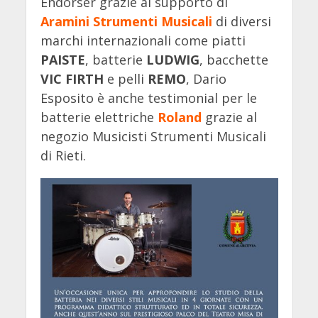
Endorser grazie al supporto di
Aramini Strumenti Musicali
di diversi
marchi internazionali come piatti
PAISTE
, batterie
LUDWIG
, bacchette
VIC FIRTH
e pelli
REMO
, Dario
Esposito è anche testimonial per le
batterie elettriche
Roland
grazie al
negozio Musicisti Strumenti Musicali
di Rieti.