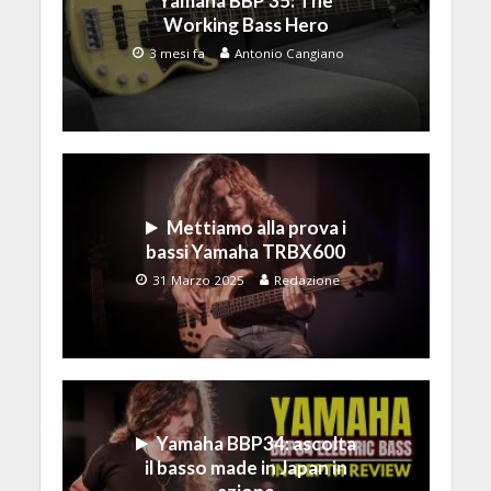
Yamaha BBP 35: The
Working Bass Hero
3 mesi fa
Antonio Cangiano
Mettiamo alla prova i
bassi Yamaha TRBX600
31 Marzo 2025
Redazione
Yamaha BBP34: ascolta
il basso made in Japan in