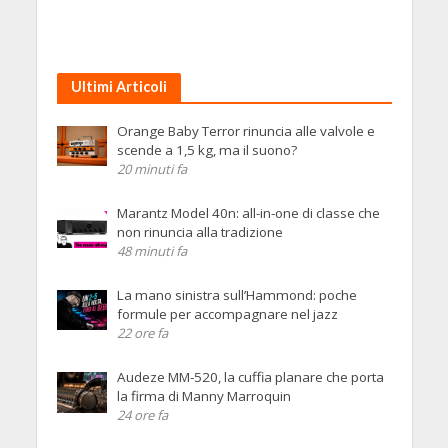
Ultimi Articoli
Orange Baby Terror rinuncia alle valvole e
scende a 1,5 kg, ma il suono?
20 minuti fa
Marantz Model 40n: all-in-one di classe che
non rinuncia alla tradizione
48 minuti fa
La mano sinistra sull’Hammond: poche
formule per accompagnare nel jazz
22 ore fa
Audeze MM-520, la cuffia planare che porta
la firma di Manny Marroquin
24 ore fa