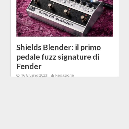
Shields Blender: il primo
pedale fuzz signature di
Fender
16 Giugno 2023
Redazione
2 Min di Lettura
Facebook
Tweet
Fender annuncia il lancio del pedale
signature del frontman dei My
Bloody Valentine, Kevin Shields, il