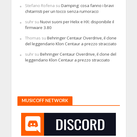
Stefano Rofena
su
Damping: cosa fanno i bravi
chitarristi per un tocco senza rumoracci
suhr
su
Nuovi suoni per Helix e HX: disponibile il
firmware 3.80
Thomas
su
Behringer Centaur Overdrive, il clone
del leggendario Klon Centaur a prezzo stracciato
suhr
su
Behringer Centaur Overdrive, il clone del
leggendario Klon Centaur a prezzo stracciato
MUSICOFF NETWORK