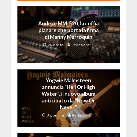
Audeze MM-520, la cuffia
planare che porta la firma
di Manny Marroquin
24 ore fa
Redazione
Yngwie Malmsteen
annuncia “Hell Or High
Water”, il nuovo album
anticipato da “Now Or
Never”
3 giorni fa
Redazione