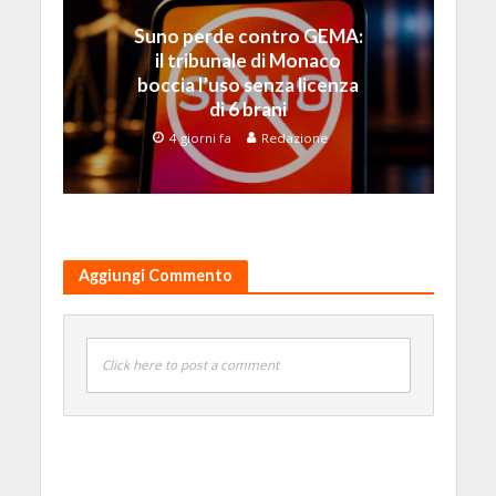
Suno perde contro GEMA:
il tribunale di Monaco
boccia l’uso senza licenza
di 6 brani
4 giorni fa
Redazione
Aggiungi Commento
Click here to post a comment