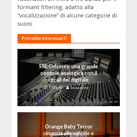
formant filtering, adatto alla
“vocalizzazione” di alcune categorie di
suoni.
Potrebbe Interessarti
SSL Odyssey, una grande
console analogica con il
recall del digitale
1 ora fa
Redazione
Orange Baby Terror
rinuncia alle valvole e