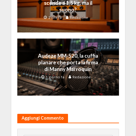
scende a 1,5 kg, ma il
suono?
2 ore fa
Redazione
Audeze MM-520, la cuffia
planare che porta la firma
di Manny Marroquin
1 giorno fa
Redazione
Aggiungi Commento