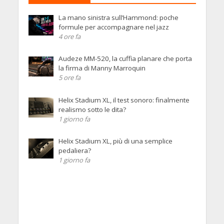
La mano sinistra sull’Hammond: poche
formule per accompagnare nel jazz
4 ore fa
Audeze MM-520, la cuffia planare che porta
la firma di Manny Marroquin
5 ore fa
Helix Stadium XL, il test sonoro: finalmente
realismo sotto le dita?
1 giorno fa
Helix Stadium XL, più di una semplice
pedaliera?
1 giorno fa