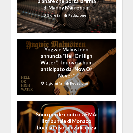
planare che porta la firma
di Manny Marroquin
5 ore fa
Redazione
Yngwie Malmsteen
annuncia “Hell Or High
Water”, il nuovo album
anticipato da “Now Or
Never”
2 giorni fa
Redazione
Suno perde contro GEMA:
il tribunale di Monaco
boccia l’uso senza licenza