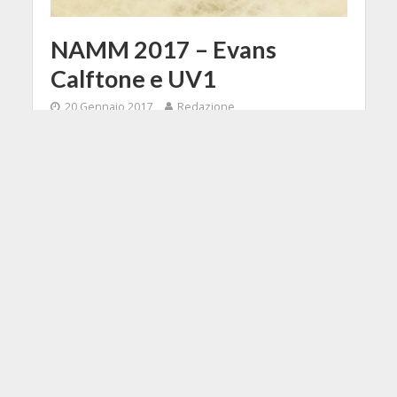
NAMM 2017 – Evans
Calftone e UV1
20 Gennaio 2017
Redazione
2 Min di Lettura
Facebook
Tweet
Quelle di Evans non sono
propriamente delle anteprime
presentate al NAMM ma si possono
considerare a tutti gli effetti delle
novità in quanto se ne è dato notizia
solo nella parte finale del 2016 e
saranno disponibili in Europa a
partire da questo gennaio 2017.La