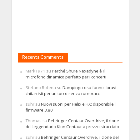
Recents Comments
Mark1971
su
Perché Shure Nexadyne è il
microfono dinamico perfetto per i concerti
Stefano Rofena
su
Damping: cosa fanno i bravi
chitarristi per un tocco senza rumoracci
suhr
su
Nuovi suoni per Helix e HX: disponibile il
firmware 3.80
Thomas
su
Behringer Centaur Overdrive, il clone
del leggendario Klon Centaur a prezzo stracciato
suhr
su
Behringer Centaur Overdrive, il clone del