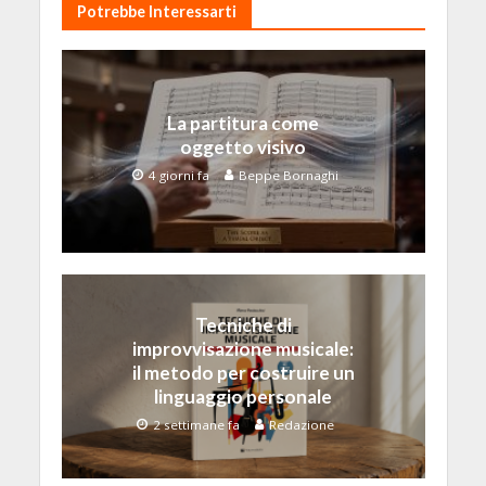
Potrebbe Interessarti
La partitura come
oggetto visivo
4 giorni fa
Beppe Bornaghi
Tecniche di
improvvisazione musicale:
il metodo per costruire un
linguaggio personale
2 settimane fa
Redazione