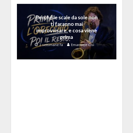
Perché le scale da sole non
ti faranno mai
improvvisare, e cosa viene
prima
2 settimane fa
Emanuele Cisi