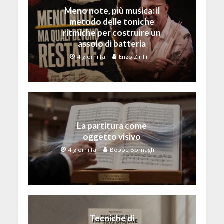
Meno note, più musica: il
metodo delle toniche
ritmiche per costruire un
assolo di batteria
4 giorni fa
Enzo Zirilli
La partitura come
oggetto visivo
4 giorni fa
Beppe Bornaghi
Tecniche di