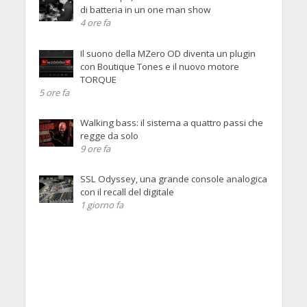
di batteria in un one man show
4 ore fa
Il suono della MZero OD diventa un plugin
con Boutique Tones e il nuovo motore
TORQUE
5 ore fa
Walking bass: il sistema a quattro passi che
regge da solo
9 ore fa
SSL Odyssey, una grande console analogica
con il recall del digitale
1 giorno fa