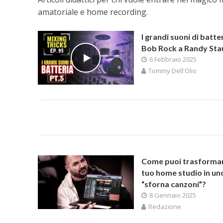
amatoriale e home recording.
I grandi suoni di batte
Bob Rock a Randy Sta
6 Febbraio 2025
Tommy Dell'Olio
Come puoi trasformar
tuo home studio in un
“sforna canzoni”?
8 Gennaio 2025
Redazione