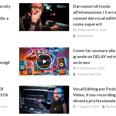
ersity
Dai rumori di fondo
all’intonazione: i 5 erro
dio a
comuni del vocal editi
come superarli
20 Novembre 2024
Redazione
Come far suonare alla
grande un DELAY nel m
nsigli
un brano
6 Settembre 2024
Tommy Dell'Olio
ER
Vocal Editing per Podc
-15%
Video, il tuo recording
diventa professionale
ione
7 Agosto 2024
Redaz