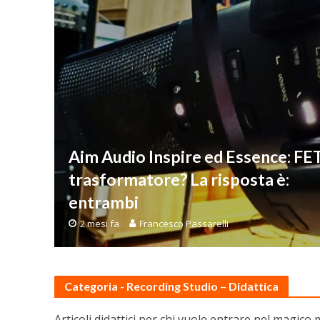
Aim Audio Inspire ed Essence: FE
trasformatore? La risposta è:
entrambi
2 mesi fa
Francesco Passarelli
Categoria - Recording Studio – Didattica
Articoli didattici per chi vuole entrare nel magico