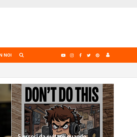
N NOI
5 errori da evitare quando