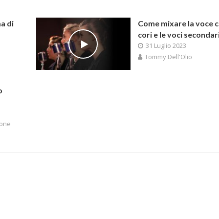
a di
Come mixare la voce c
cori e le voci secondar
31 Luglio 2023
Tommy Dell'Olio
o
one