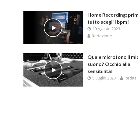
Home Recording: prim
tutto scegli i bpm!
10 Agosto 2023
Redazione
Quale microfono il mi
suono? Occhio alla
sensibilità!
5 Luglio 2023
Redazi