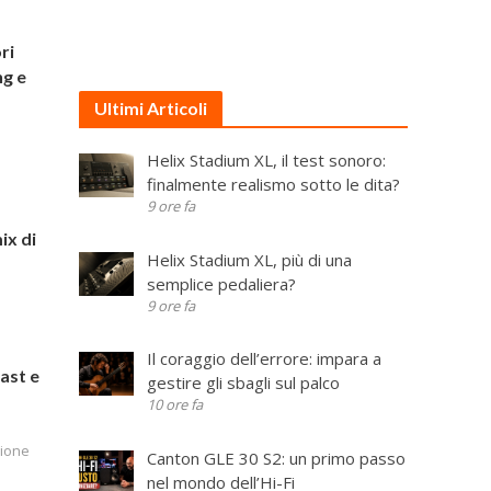
ri
ng e
Ultimi Articoli
Helix Stadium XL, il test sonoro:
finalmente realismo sotto le dita?
9 ore fa
ix di
Helix Stadium XL, più di una
semplice pedaliera?
9 ore fa
Il coraggio dell’errore: impara a
ast e
gestire gli sbagli sul palco
10 ore fa
ione
Canton GLE 30 S2: un primo passo
nel mondo dell’Hi-Fi