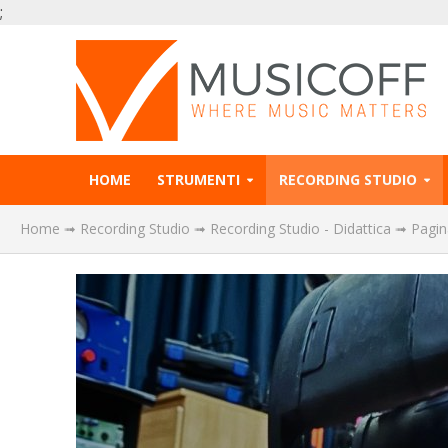
;
HOME
STRUMENTI
RECORDING STUDIO
Home
➟
Recording Studio
➟
Recording Studio - Didattica
➟
Pagin