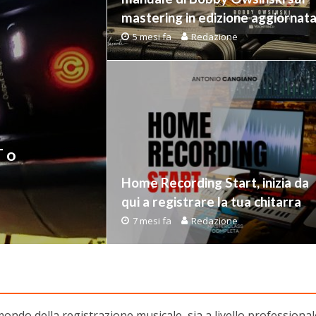
mastering in edizione aggiornat
5 mesi fa
Redazione
T o
Home Recording Start, inizia da
qui a registrare la tua chitarra
7 mesi fa
Redazione
 mondo della registrazione musicale, sia a livello professiona