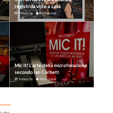
a
registri la voce a casa
9 mesi fa
Redazione
Mic It! L’arte della microfonazione
secondo Ian Corbett
9 mesi fa
Redazione
le che