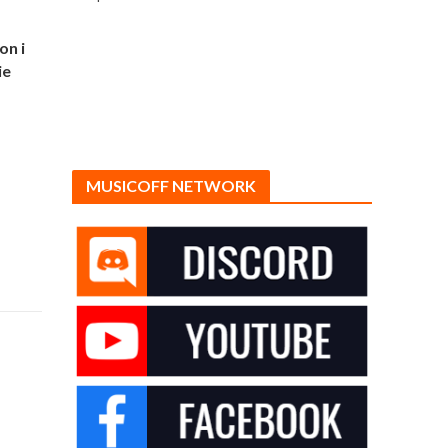
on i
ie
MUSICOFF NETWORK