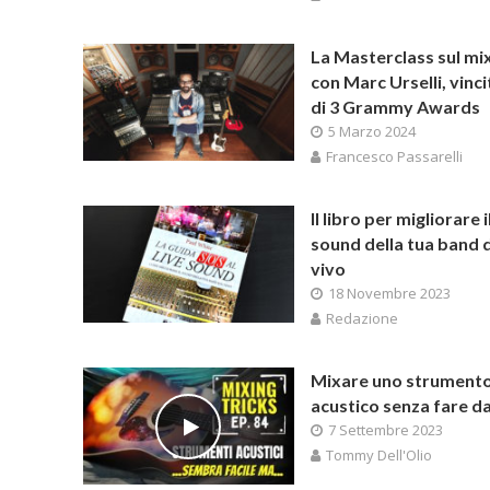
La Masterclass sul mi
con Marc Urselli, vinc
di 3 Grammy Awards
5 Marzo 2024
Francesco Passarelli
Il libro per migliorare i
sound della tua band 
vivo
18 Novembre 2023
Redazione
Mixare uno strument
acustico senza fare d
7 Settembre 2023
Tommy Dell'Olio