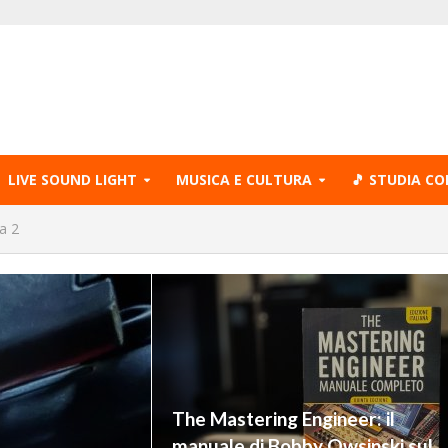
LIVE SOUND LIGHT
MUSICA E CULTURA
🎵 STUDIA CO
a 2
The Mastering Engineer: il
manuale di Bobby Owsinski sul