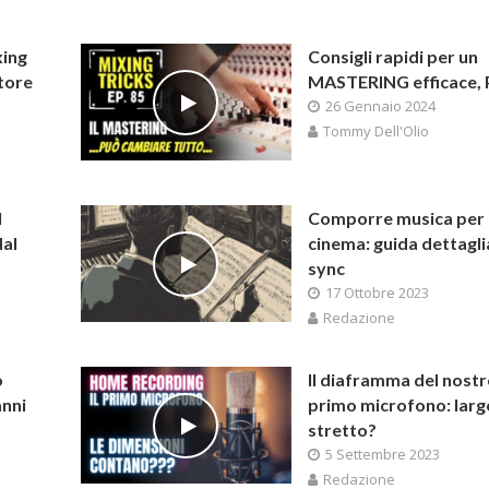
xing
Consigli rapidi per un
itore
MASTERING efficace, 
26 Gennaio 2024
Tommy Dell'Olio
l
Comporre musica per i
dal
cinema: guida dettagli
sync
17 Ottobre 2023
Redazione
o
Il diaframma del nost
anni
primo microfono: larg
stretto?
5 Settembre 2023
Redazione