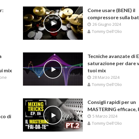
r:
Come usare (BENE) il
compressore sulla bat
26 Giugno 2024
Tommy Dell'Olio
a
Tecniche avanzate di 
saturazione per dare v
ui mix
tuoi mix
one
28 Marzo 2024
Tommy Dell'Olio
Consigli rapidi per un
MASTERING efficace, 
co di
5 Marzo 2024
Tommy Dell'Olio