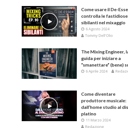
Come usare il De-Esse
controlla le fastidiose
sibilanti nel mixaggio
6 Agosto 2024
Tommy Dell'Olio
The Mixing Engineer, l
guida per iniziare a
“smanettare” (bene) s
6 Aprile 2024
Redazi
Come diventare
produttore musicale:
dall’home studio al dis
platino
11 Marzo 2024
Redazione