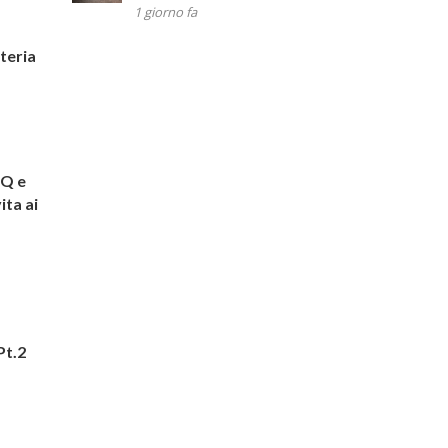
1 giorno fa
teria
EQ e
ita ai
Pt.2