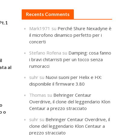
Recents Comments
Pt.1
Mark1971
su
Perché Shure Nexadyne è
il microfono dinamico perfetto per i
concerti
Stefano Rofena
su
Damping: cosa fanno
i bravi chitarristi per un tocco senza
l
rumoracci
ata al
suhr
su
Nuovi suoni per Helix e HX:
disponibile il firmware 3.80
Thomas
su
Behringer Centaur
Overdrive, il clone del leggendario Klon
ro
Centaur a prezzo stracciato
o o
suhr
su
Behringer Centaur Overdrive, il
clone del leggendario Klon Centaur a
prezzo stracciato