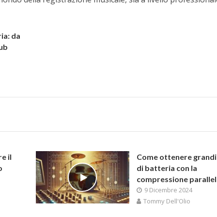
ria: da
ub
e il
Come ottenere grandi
o
di batteria con la
compressione paralle
9 Dicembre 2024
Tommy Dell'Olio