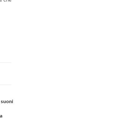
 suoni
la