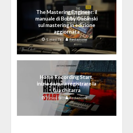
The Mastering Engineer: il
manuale di Bobby Owsinski
sul mastering in edizione
aggiornata
5 mesi fa
Redazione
Home Recording Start,
inizia da qui a registrare la
tua chitarra
7 mesi fa
Redazione