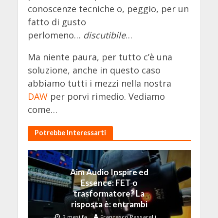
conoscenze tecniche o, peggio, per un
fatto di gusto
perlomeno…
discutibile
…
Ma niente paura, per tutto c’è una
soluzione, anche in questo caso
abbiamo tutti i mezzi nella nostra
DAW
per porvi rimedio. Vediamo
come…
Potrebbe Interessarti
Aim Audio Inspire ed
Essence: FET o
trasformatore? La
risposta è: entrambi
2 mesi fa
Francesco Passarelli