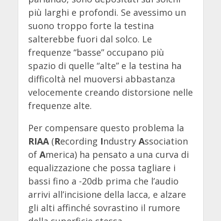
più larghi e profondi. Se avessimo un
suono troppo forte la testina
salterebbe fuori dal solco. Le
frequenze “basse” occupano più
spazio di quelle “alte” e la testina ha
difficoltà nel muoversi abbastanza
velocemente creando distorsione nelle
frequenze alte.
Per compensare questo problema la
RIAA
(
R
ecording
I
ndustry
A
ssociation
of
A
merica) ha pensato a una curva di
equalizzazione che possa tagliare i
bassi fino a -20db prima che l’audio
arrivi all’incisione della lacca, e alzare
gli alti affinché sovrastino il rumore