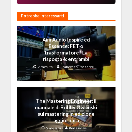
Potrebbe Interessarti
Aim Audio Inspire ed
Essence: FET o
trasformatore? La
risposta è: entrambi
2 mesi fa
Francesco Passarelli
The Mastering Engineer: il
manuale di Bobby Owsinski
sul mastering in edizione
aggiornata
5 mesi fa
Redazione