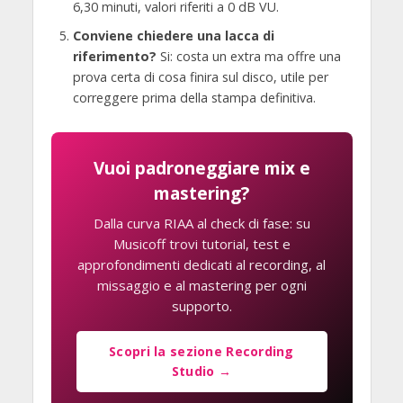
6,30 minuti, valori riferiti a 0 dB VU.
Conviene chiedere una lacca di
riferimento?
Si: costa un extra ma offre una
prova certa di cosa finira sul disco, utile per
correggere prima della stampa definitiva.
Vuoi padroneggiare mix e
mastering?
Dalla curva RIAA al check di fase: su
Musicoff trovi tutorial, test e
approfondimenti dedicati al recording, al
missaggio e al mastering per ogni
supporto.
Scopri la sezione Recording
Studio →