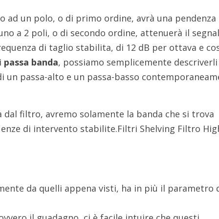
ro ad un polo, o di primo ordine, avrà una pendenza 
no a 2 poli, o di secondo ordine, attenuerà il segnal
requenza di taglio stabilita, di 12 dB per ottava e cos
i
passa banda
, possiamo semplicemente descriverli
o di un passa-alto e un passa-basso contemporaneam
ta dal filtro, avremo solamente la banda che si trova
nze di intervento stabilite.Filtri Shelving Filtro Hig
amente da quelli appena visti, ha in più il parametro 
ovvero il guadagno, ci è facile intuire che questi