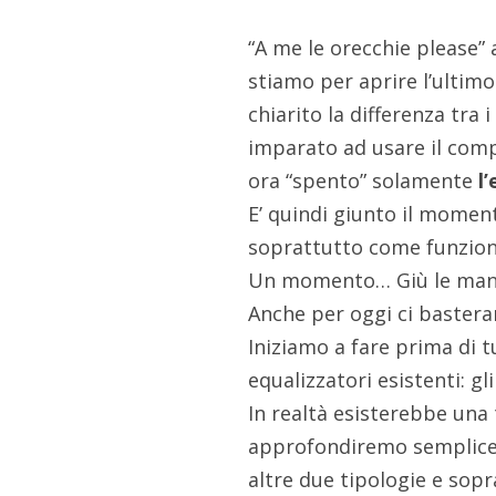
“A me le orecchie please”
stiamo per aprire l’ultimo
chiarito la differenza tra 
imparato ad usare il compr
ora “spento” solamente
l
E’ quindi giunto il momen
soprattutto come funzion
Un momento… Giù le mani d
Anche per oggi ci bastera
Iniziamo a fare prima di t
equalizzatori esistenti: gl
In realtà esisterebbe una 
approfondiremo semplicem
altre due tipologie e sop