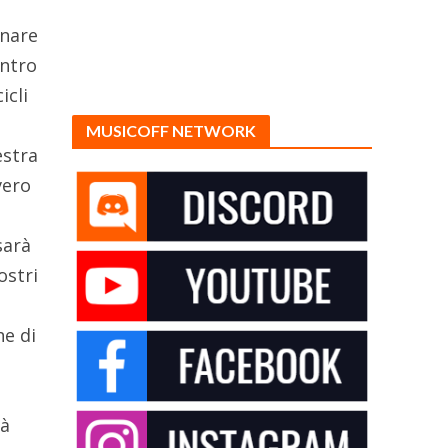
onare
entro
icli
MUSICOFF NETWORK
estra
vero
sarà
ostri
he di
rà