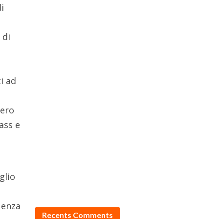
i
 di
i ad
vero
ass e
glio
uenza
Recents Comments