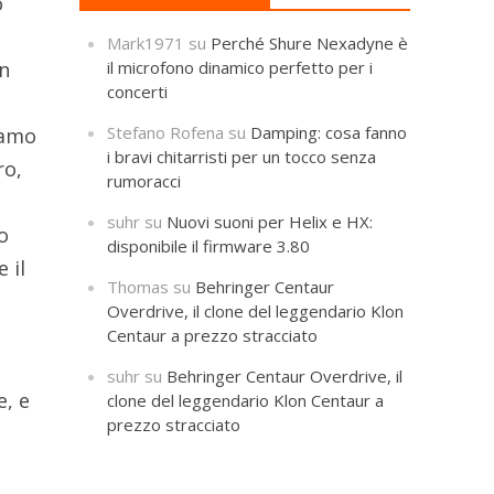
o
Mark1971
su
Perché Shure Nexadyne è
il microfono dinamico perfetto per i
n
concerti
Stefano Rofena
su
Damping: cosa fanno
iamo
i bravi chitarristi per un tocco senza
ro,
rumoracci
suhr
su
Nuovi suoni per Helix e HX:
o
disponibile il firmware 3.80
 il
Thomas
su
Behringer Centaur
Overdrive, il clone del leggendario Klon
Centaur a prezzo stracciato
suhr
su
Behringer Centaur Overdrive, il
e, e
clone del leggendario Klon Centaur a
prezzo stracciato