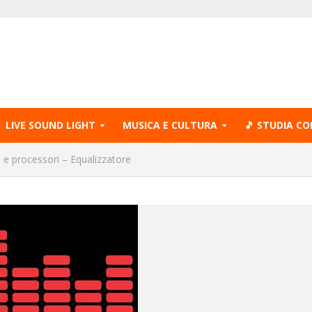
LIVE SOUND LIGHT
MUSICA E CULTURA
🎵 STUDIA CO
ti e processori – Equalizzatore