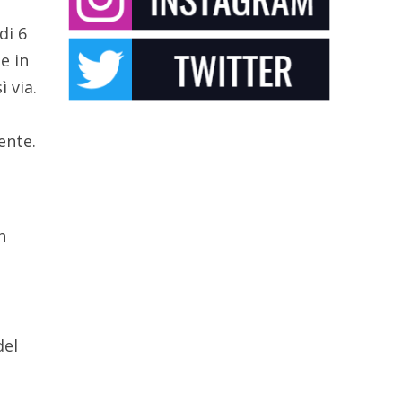
di 6
e in
ì via.
ente.
h
del