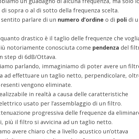
abbiamo un guadagno di alcuna frequenza, ma solo l
 di sopra o al di sotto della frequenza scelta.
sentito parlare di un
numero d’ordine
o di
poli
di u
 quanto drastico è il taglio delle frequenze che vogl
a più notoriamente conosciuta come
pendenza
del filt
n step di 6dB/Ottava.
tiamo parlando, immaginiamo di poter avere un filtr
a ad effettuare un taglio netto, perpendicolare, oltre
presenti vengono eliminate.
alizzabile in realtà a causa delle caratteristiche
elettrico usato per l’assemblaggio di un filtro.
attenuazione progressiva delle frequenze da eliminar
, più il filtro si avvicina ad un taglio netto.
amo avere chiaro che a livello acustico un’ottava