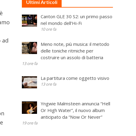
Ultimi Articoli
hè
Canton GLE 30 S2: un primo passo
iamo
nel mondo dell’Hi-Fi
10 ore fa
o ad
Meno note, più musica: il metodo
delle toniche ritmiche per
costruire un assolo di batteria
13 ore fa
La partitura come oggetto visivo
13 ore fa
Yngwie Malmsteen annuncia “Hell
Or High Water”, il nuovo album
on
anticipato da “Now Or Never”
le
19 ore fa