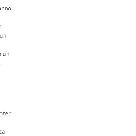
hanno
a
 un
n un
e
poter
za