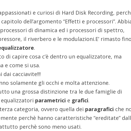
 appassionati e curiosi di Hard Disk Recording, perc
 capitolo dell’argomento “Effetti e processori”. Abb
i processori di dinamica ed i processori di spettro,
essore, il riverbero e le modulazioni.E’ rimasto fin
’equalizzatore
.
to di capire cosa c’è dentro un equalizzatore, ma
a e come si usa.
ai cacciavite!!!
nno solamente gli occhi e molta attenzione.
utto una grossa distinzione tra le due famiglie di
i equalizzatori
parametrici
e
grafici
.
terza categoria, ovvero quella dei
paragrafici
che n
ente perchè hanno caratteristiche “ereditate” dal
rattutto perchè sono meno usati.