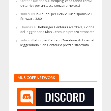
Stefano Rofena
su
Damping: cosa fanno i bravi
chitarristi per un tocco senza rumoracci
suhr
su
Nuovi suoni per Helix e HX: disponibile il
firmware 3.80
Thomas
su
Behringer Centaur Overdrive, il clone
del leggendario Klon Centaur a prezzo stracciato
suhr
su
Behringer Centaur Overdrive, il clone del
leggendario Klon Centaur a prezzo stracciato
MUSICOFF NETWORK