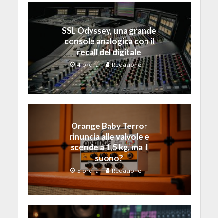
SSL Odyssey, una grande
console analogica con il
recall del digitale
4 ore fa
Redazione
Orange Baby Terror
rinuncia alle valvole e
scende a 1,5 kg, ma il
suono?
5 ore fa
Redazione