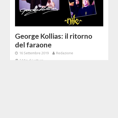
George Kollias: il ritorno
del faraone
16 Settembre 2019
Redazione
2 Min di Lettura
Facebook
Tweet
Torna in Italia per tre date con i Nile
il maestro dei blast beat, testimonial
n. 1 di Powerfeet, accessorio made
in Italy ideale per sviluppare potenza
e velocità degli arti inferiori.