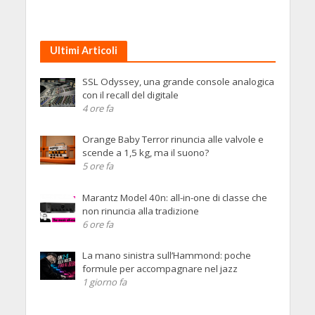
Ultimi Articoli
SSL Odyssey, una grande console analogica
con il recall del digitale
4 ore fa
Orange Baby Terror rinuncia alle valvole e
scende a 1,5 kg, ma il suono?
5 ore fa
Marantz Model 40n: all-in-one di classe che
non rinuncia alla tradizione
6 ore fa
La mano sinistra sull’Hammond: poche
formule per accompagnare nel jazz
1 giorno fa