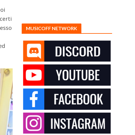
poi
certi
tesso
MUSICOFF NETWORK
 ed