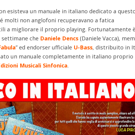
on esisteva un manuale in italiano dedicato a quest
hé molti non anglofoni recuperavano a fatica
ili a migliorare il proprio playing. Fortunatamente 
me settimane che
Daniele Dencs
(Daniele Vacca), me
Fabula
” ed endorser ufficiale
U-Bass
, distribuito in I
cato un manuale completamente in italiano proprio
dizioni Musicali Sinfonica
.