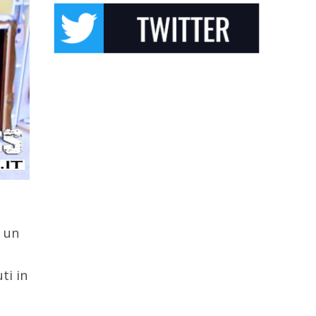
o un
ti in