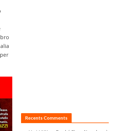
o
è
mbro
talia
 per
Recents Comments