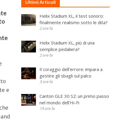
Ultimi Articoli
nte
Helix Stadium XL, il test sonoro:
to
finalmente realismo sotto le dita?
2 ore fa
nte
Helix Stadium XL, più di una
semplice pedaliera?
2 ore fa
e
Il coraggio dell’errore: impara a
gestire gli sbagli sul palco
tto
3 ore fa
te e
Canton GLE 30 S2: un primo passo
nel mondo dell’Hi-Fi
nche
19 ore fa
band