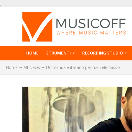
;
HOME
STRUMENTI
RECORDING STUDIO
Home
➟
All News
➟
Un manuale italiano per l’ukulele basso