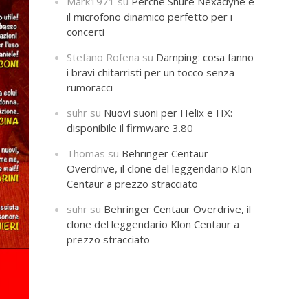
Mark1971
su
Perché Shure Nexadyne è
il microfono dinamico perfetto per i
concerti
Stefano Rofena
su
Damping: cosa fanno
i bravi chitarristi per un tocco senza
rumoracci
suhr
su
Nuovi suoni per Helix e HX:
disponibile il firmware 3.80
Thomas
su
Behringer Centaur
Overdrive, il clone del leggendario Klon
Centaur a prezzo stracciato
suhr
su
Behringer Centaur Overdrive, il
clone del leggendario Klon Centaur a
prezzo stracciato