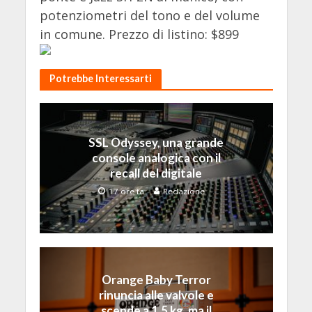
potenziometri del tono e del volume
in comune. Prezzo di listino: $899
Potrebbe Interessarti
SSL Odyssey, una grande
console analogica con il
recall del digitale
17 ore fa
Redazione
Orange Baby Terror
rinuncia alle valvole e
scende a 1,5 kg, ma il