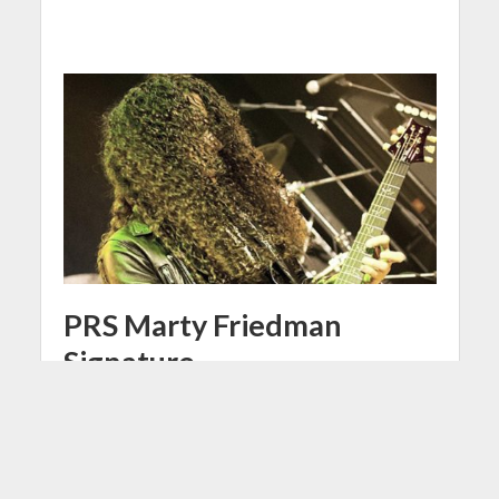
PRS Marty Friedman
Signature
15 Febbraio 2014
Iovel Fessha
1 Min di Lettura
Facebook
Tweet