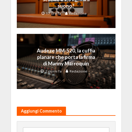
suono?
17 ore fa
Redazione
Audeze MM-520, la cuffia
planare che porta la firma
di Manny Marroquin
2 giorni fa
Redazione
Aggiungi Commento