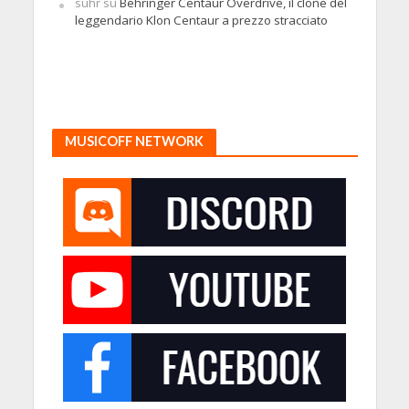
suhr
su
Behringer Centaur Overdrive, il clone del
leggendario Klon Centaur a prezzo stracciato
MUSICOFF NETWORK