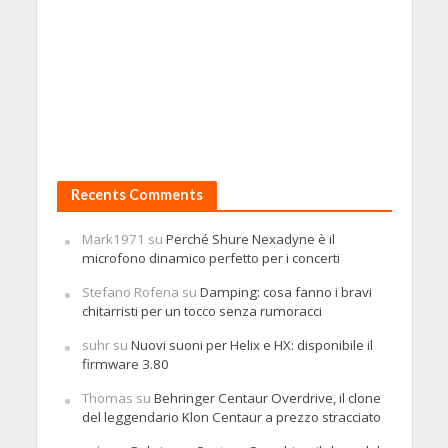
Recents Comments
Mark1971
su
Perché Shure Nexadyne è il
microfono dinamico perfetto per i concerti
Stefano Rofena
su
Damping: cosa fanno i bravi
chitarristi per un tocco senza rumoracci
suhr
su
Nuovi suoni per Helix e HX: disponibile il
firmware 3.80
Thomas
su
Behringer Centaur Overdrive, il clone
del leggendario Klon Centaur a prezzo stracciato