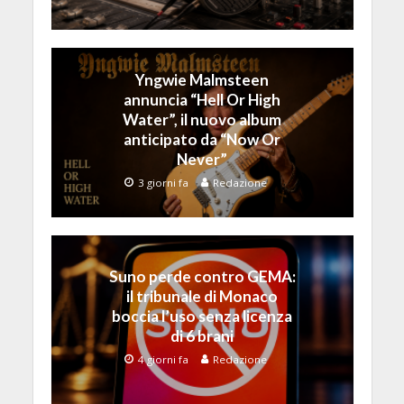
Yngwie Malmsteen
annuncia “Hell Or High
Water”, il nuovo album
anticipato da “Now Or
Never”
3 giorni fa
Redazione
Suno perde contro GEMA:
il tribunale di Monaco
boccia l’uso senza licenza
di 6 brani
4 giorni fa
Redazione