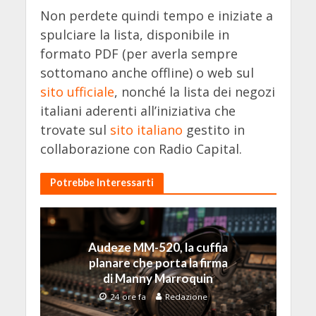
Non perdete quindi tempo e iniziate a
spulciare la lista, disponibile in
formato PDF (per averla sempre
sottomano anche offline) o web sul
sito ufficiale
, nonché la lista dei negozi
italiani aderenti all’iniziativa che
trovate sul
sito italiano
gestito in
collaborazione con Radio Capital.
Potrebbe Interessarti
Audeze MM-520, la cuffia
planare che porta la firma
di Manny Marroquin
24 ore fa
Redazione