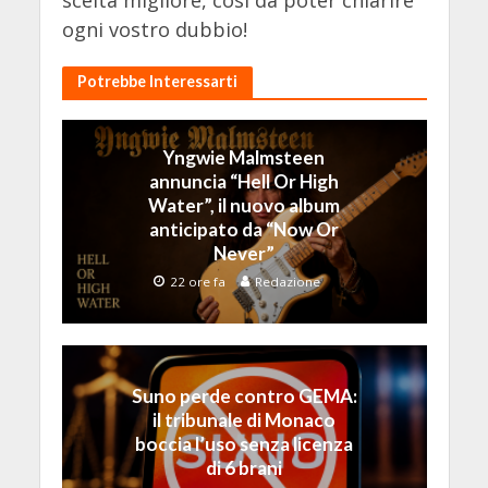
ogni vostro dubbio!
Potrebbe Interessarti
Yngwie Malmsteen
annuncia “Hell Or High
Water”, il nuovo album
anticipato da “Now Or
Never”
22 ore fa
Redazione
Suno perde contro GEMA:
il tribunale di Monaco
boccia l’uso senza licenza
di 6 brani