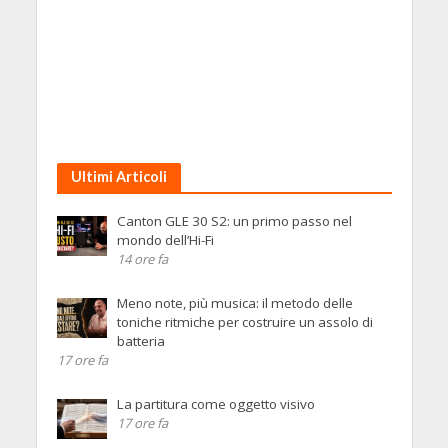
Ultimi Articoli
Canton GLE 30 S2: un primo passo nel
mondo dell’Hi-Fi
14 ore fa
Meno note, più musica: il metodo delle
toniche ritmiche per costruire un assolo di
batteria
17 ore fa
La partitura come oggetto visivo
17 ore fa