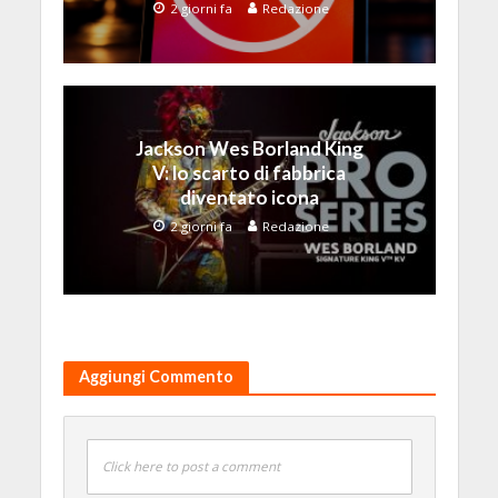
2 giorni fa
Redazione
Jackson Wes Borland King
V: lo scarto di fabbrica
diventato icona
2 giorni fa
Redazione
Aggiungi Commento
Click here to post a comment