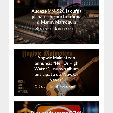
Audeze MM-520, la cuffia
planare che porta la firma
di Manny Marroquin
6 ore fa
Redazione
Yngwie Malmsteen
annuncia “Hell Or High
Water”, il nuovo album
anticipato da “Now Or
Never”
2 giorni fa
Redazione
Suno perde contro GEMA: