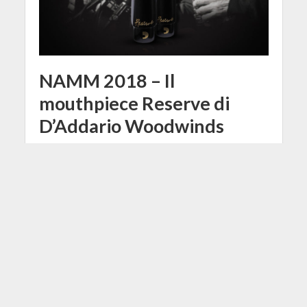
NAMM 2018 – Il
mouthpiece Reserve di
D’Addario Woodwinds
26 Gennaio 2018
Redazione
1 Min di Lettura
Facebook
Tweet
Novità anche per i sassofonisti da
questo NAMM 2018: arriva il nuovo
mouthpiece per sax alto della serie
Reserve di D'Addario