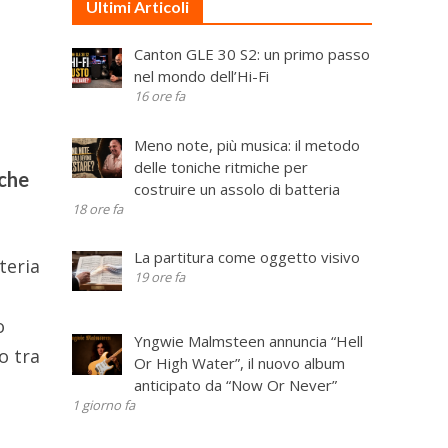
Ultimi Articoli
Canton GLE 30 S2: un primo passo
nel mondo dell’Hi-Fi
16 ore fa
Meno note, più musica: il metodo
delle toniche ritmiche per
 che
costruire un assolo di batteria
18 ore fa
La partitura come oggetto visivo
teria
19 ore fa
o
Yngwie Malmsteen annuncia “Hell
o tra
Or High Water”, il nuovo album
anticipato da “Now Or Never”
1 giorno fa