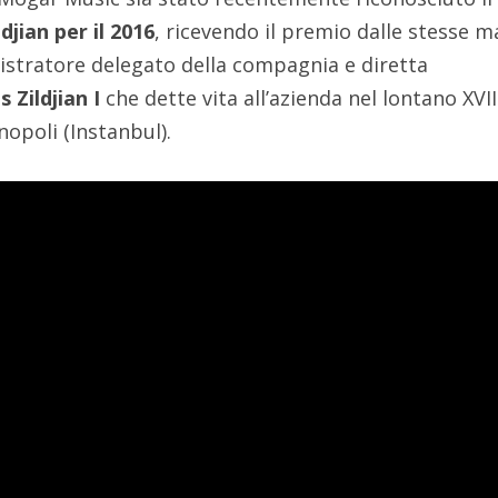
djian per il 2016
, ricevendo il premio dalle stesse m
istratore delegato della compagnia e diretta
s Zildjian I
che dette vita all’azienda nel lontano XVII
nopoli (Instanbul).