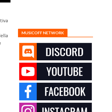
tiva
MUSICOFF NETWORK
ella
e