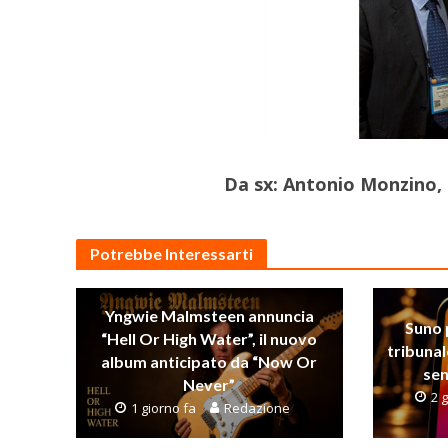
Da sx: Antonio Monzino, 
Potrebbe Interessarti
Yngwie Malmsteen annuncia
Suno 
“Hell Or High Water”, il nuovo
tribunal
album anticipato da “Now Or
sen
Never”
2 g
1 giorno fa
Redazione