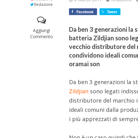
Redazione
Facebook
Tweet
Da ben 3 generazioni la s
Aggiungi
Commento
batteria Zildjian sono le
vecchio distributore del 
condividono ideali comun
oramai son
Da ben 3 generazioni la st
Zildjian
sono legati indis
distributore del marchio 
ideali comuni dalla produ
i più apprezzati di sempr
Non è un caso quindi che 