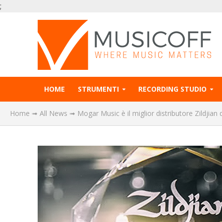
;
HOME
STRUMENTI
RECORDING STUDIO
Home
➟
All News
➟
Mogar Music è il miglior distributore Zildjian