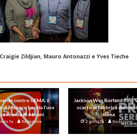
Craigie Zildjian, Mauro Antonazzi e Yves Tieche
perde contro GEMA: il
Jackson Wes Borland King V
e di Monaco boccia l’uso
scarto di fabbrica diventa
za licenza di 6 brani
icona
iorni fa
Redazione
2 giorni fa
Redazione