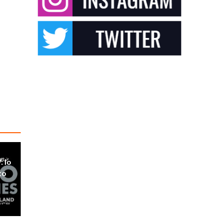
: lo
to