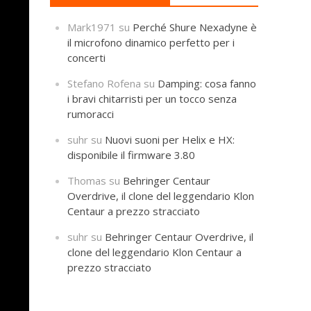
Mark1971
su
Perché Shure Nexadyne è
il microfono dinamico perfetto per i
concerti
Stefano Rofena
su
Damping: cosa fanno
i bravi chitarristi per un tocco senza
rumoracci
suhr
su
Nuovi suoni per Helix e HX:
disponibile il firmware 3.80
Thomas
su
Behringer Centaur
Overdrive, il clone del leggendario Klon
Centaur a prezzo stracciato
suhr
su
Behringer Centaur Overdrive, il
clone del leggendario Klon Centaur a
prezzo stracciato