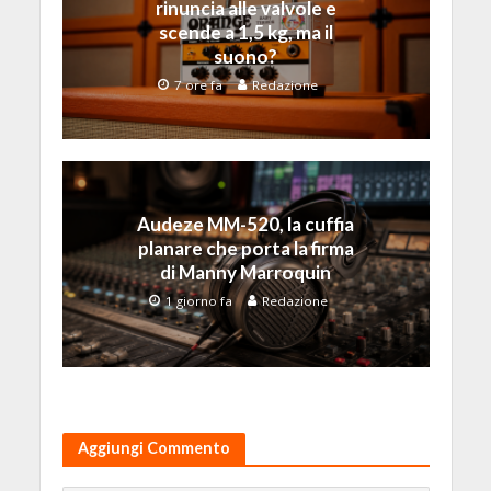
rinuncia alle valvole e
scende a 1,5 kg, ma il
suono?
7 ore fa
Redazione
Audeze MM-520, la cuffia
planare che porta la firma
di Manny Marroquin
1 giorno fa
Redazione
Aggiungi Commento