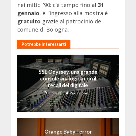
nei mitici ’90: c’è tempo fino al
31
gennaio
, e l’ingresso alla mostra è
gratuito
grazie al patrocinio del
comune di Bologna.
Potrebbe Interessarti
SSL Odyssey, una grande
console analogica con il
recall del digitale
6 ore fa
Redazione
Orange Baby Terror