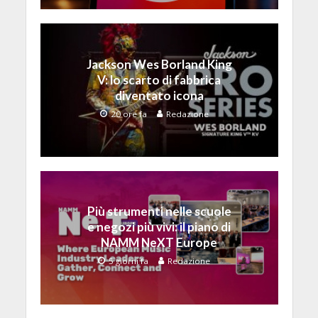
Jackson Wes Borland King
V: lo scarto di fabbrica
diventato icona
20 ore fa
Redazione
Più strumenti nelle scuole
e negozi più vivi: il piano di
NAMM NeXT Europe
5 giorni fa
Redazione