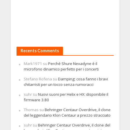
Recents Comments
Mark1971
su
Perché Shure Nexadyne è il
microfono dinamico perfetto per i concerti
Stefano Rofena
su
Damping: cosa fanno i bravi
chitarristi per un tocco senza rumoracci
suhr
su
Nuovi suoni per Helix e HX: disponibile il
firmware 3.80
Thomas
su
Behringer Centaur Overdrive, il clone
del leggendario Klon Centaur a prezzo stracciato
suhr
su
Behringer Centaur Overdrive, il clone del