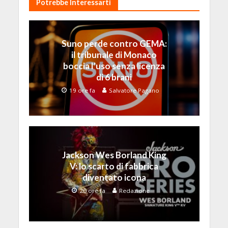
Potrebbe Interessarti
Suno perde contro GEMA:
il tribunale di Monaco
boccia l’uso senza licenza
di 6 brani
19 ore fa
Salvatore Pagano
Jackson Wes Borland King
V: lo scarto di fabbrica
diventato icona
20 ore fa
Redazione