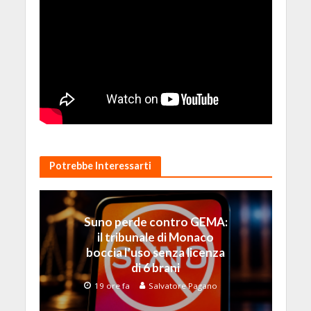
Potrebbe Interessarti
Suno perde contro GEMA:
il tribunale di Monaco
boccia l’uso senza licenza
di 6 brani
19 ore fa
Salvatore Pagano