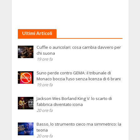
Ultimi Articoli
Cuffie o auricolari: cosa cambia davvero per
chi suona
19 ore fa
Suno perde contro GEMA: il tribunale di
Monaco boccia l’uso senza licenza di 6 brani
19 ore fa
Jackson Wes Borland King V: lo scarto di
fabbrica diventato icona
20 ore fa
Basso, lo strumento cieco ma simmetrico: la
teoria
20 ore fa