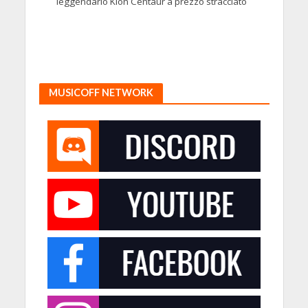
leggendario Klon Centaur a prezzo stracciato
MUSICOFF NETWORK