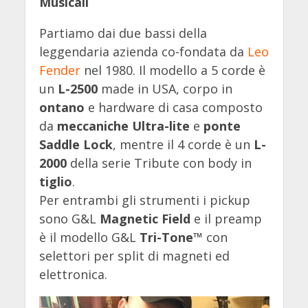
Musicali
Partiamo dai due bassi della
leggendaria azienda co-fondata da
Leo
Fender
nel 1980. Il modello a 5 corde è
un
L-2500
made in USA, corpo in
ontano
e hardware di casa composto
da
meccaniche Ultra-lite
e
ponte
Saddle Lock
, mentre il 4 corde è un
L-
2000
della serie Tribute con body in
tiglio
.
Per entrambi gli strumenti i pickup
sono G&L
Magnetic Field
e il preamp
è il modello G&L
Tri-Tone™
con
selettori per split di magneti ed
elettronica.