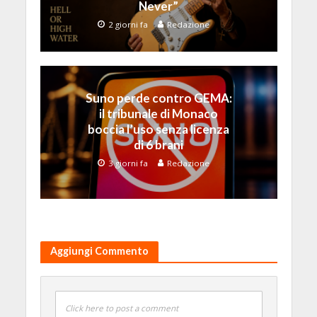
Never”
2 giorni fa
Redazione
Suno perde contro GEMA:
il tribunale di Monaco
boccia l’uso senza licenza
di 6 brani
3 giorni fa
Redazione
Aggiungi Commento
Click here to post a comment