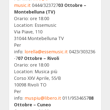
music.it
0444/323727
03 Ottobre –
Montebelluna (TV)
Orario: ore 18:00
Location: Essemusic
Via Piave, 110
31044 Montebelluna TV
Per
info:
lorella@essemusic.it
0423/303236
-7
07 Ottobre – Rivoli
Orario: ore 18:00
Location: Musica più
Corso XXV Aprile, 55/B
10098 Rivoli TO
Per
info:
muspiu@libero.it
011/9534657
08
Ottobre – Cuneo