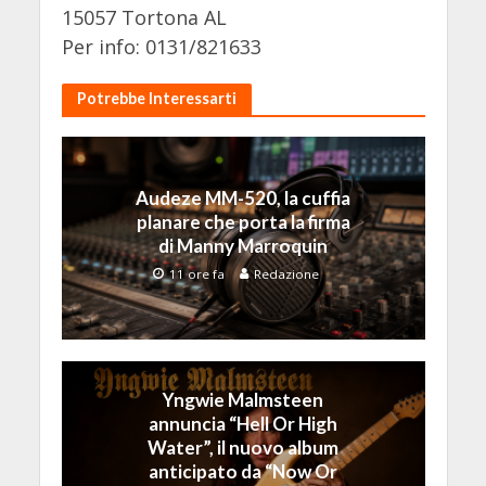
15057 Tortona AL
Per info: 0131/821633
Potrebbe Interessarti
Audeze MM-520, la cuffia
planare che porta la firma
di Manny Marroquin
11 ore fa
Redazione
Yngwie Malmsteen
annuncia “Hell Or High
Water”, il nuovo album
anticipato da “Now Or