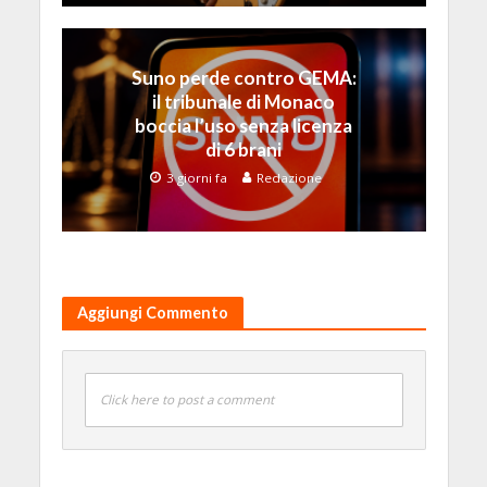
Suno perde contro GEMA:
il tribunale di Monaco
boccia l’uso senza licenza
di 6 brani
3 giorni fa
Redazione
Aggiungi Commento
Click here to post a comment