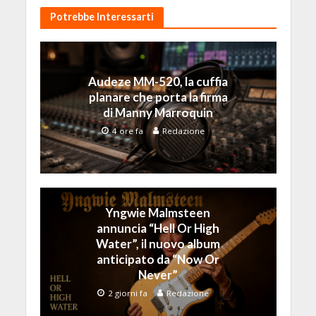
Potrebbe Interessarti
Audeze MM-520, la cuffia
planare che porta la firma
di Manny Marroquin
4 ore fa
Redazione
Yngwie Malmsteen
annuncia “Hell Or High
Water”, il nuovo album
anticipato da “Now Or
Never”
2 giorni fa
Redazione