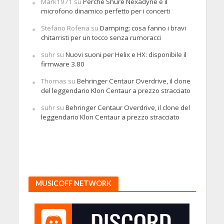
Mark1971
su
Perché Shure Nexadyne è il
microfono dinamico perfetto per i concerti
Stefano Rofena
su
Damping: cosa fanno i bravi
chitarristi per un tocco senza rumoracci
suhr
su
Nuovi suoni per Helix e HX: disponibile il
firmware 3.80
Thomas
su
Behringer Centaur Overdrive, il clone
del leggendario Klon Centaur a prezzo stracciato
suhr
su
Behringer Centaur Overdrive, il clone del
leggendario Klon Centaur a prezzo stracciato
MUSICOFF NETWORK