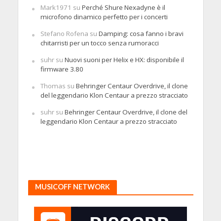
Mark1971
su
Perché Shure Nexadyne è il
microfono dinamico perfetto per i concerti
Stefano Rofena
su
Damping: cosa fanno i bravi
chitarristi per un tocco senza rumoracci
suhr
su
Nuovi suoni per Helix e HX: disponibile il
firmware 3.80
Thomas
su
Behringer Centaur Overdrive, il clone
del leggendario Klon Centaur a prezzo stracciato
suhr
su
Behringer Centaur Overdrive, il clone del
leggendario Klon Centaur a prezzo stracciato
MUSICOFF NETWORK