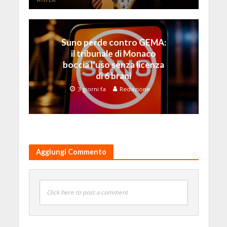
Suno perde contro GEMA:
il tribunale di Monaco
boccia l’uso senza licenza
di 6 brani
3 giorni fa
Redazione
Aggiungi Commento
Click here to post a comment