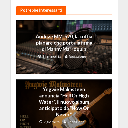
Potrebbe Interessarti
Audeze MM-520, la cuffia
planare che porta la firma
di Manny Marroquin
31 minuti fa
Redazione
Yngwie Malmsteen
annuncia “Hell Or High
Water”, il nuovo album
anticipato da “Now Or
Never”
2 giorni fa
Redazione