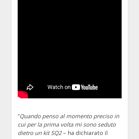
“
Quando penso al momento preciso in
cui per la prima volta mi sono seduto
dietro un kit SQ2
– ha dichiarato il