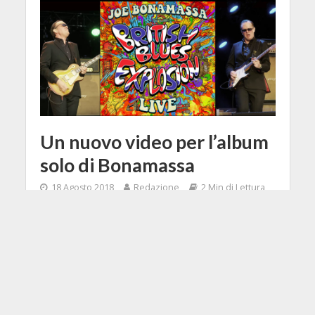
Un nuovo video per l’album
solo di Bonamassa
18 Agosto 2018
Redazione
2 Min di Lettura
Facebook
Tweet
"Molli O" è il nuovo singolo tratto da
Redemption, il disco di Joe
Bonamassa annunciato per la fine
dell'estate.