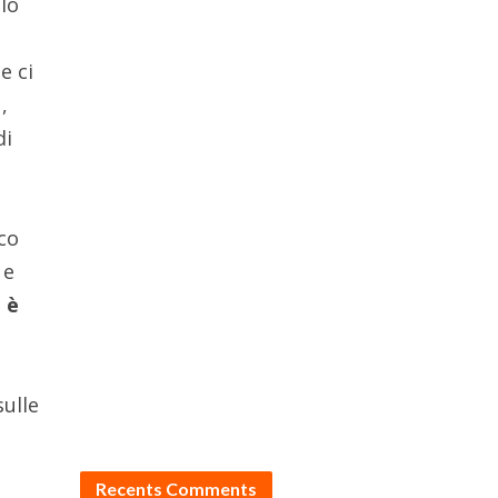
llo
e ci
,
di
lco
 e
:
è
sulle
Recents Comments