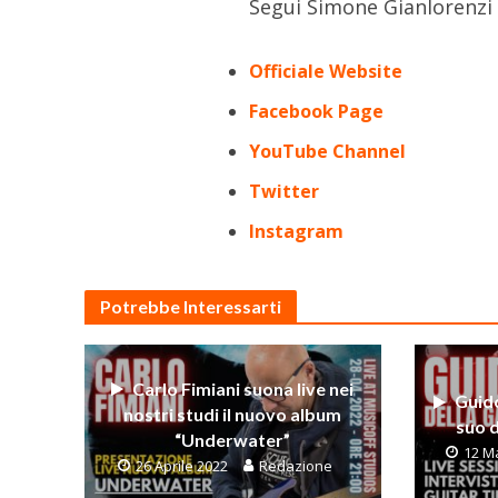
Segui Simone Gianlorenzi 
Officiale Website
Facebook Page
YouTube Channel
Twitter
Instagram
Potrebbe Interessarti
Carlo Fimiani suona live nei
Guido
nostri studi il nuovo album
suo d
“Underwater”
12 M
26 Aprile 2022
Redazione