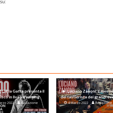
su:
 Della Gatta presenta il
Luciano Zanoni: il mesti
isco in live streaming
del tastierista dei grandi ev
arzo 2022
Redazione
4 Marzo 2022
Redazione