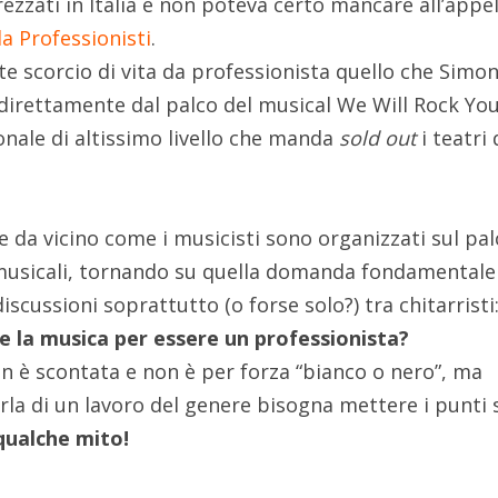
ezzati in Italia e non poteva certo mancare all’appe
da Professionisti
.
e scorcio di vita da professionista quello che Simon
irettamente dal palco del musical We Will Rock You
nale di altissimo livello che manda
sold out
i teatri 
e da vicino come i musicisti sono organizzati sul pa
i musicali, tornando su quella domanda fondamentale
scussioni soprattutto (o forse solo?) tra chitarristi
 la musica per essere un professionista?
on è scontata e non è per forza “bianco o nero”, ma
la di un lavoro del genere bisogna mettere i punti 
qualche mito!