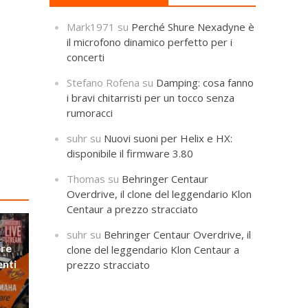
Mark1971
su
Perché Shure Nexadyne è
il microfono dinamico perfetto per i
concerti
Stefano Rofena
su
Damping: cosa fanno
i bravi chitarristi per un tocco senza
rumoracci
suhr
su
Nuovi suoni per Helix e HX:
disponibile il firmware 3.80
Thomas
su
Behringer Centaur
Overdrive, il clone del leggendario Klon
Centaur a prezzo stracciato
suhr
su
Behringer Centaur Overdrive, il
ere
clone del leggendario Klon Centaur a
enti
prezzo stracciato