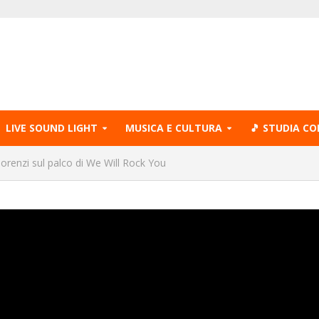
LIVE SOUND LIGHT
MUSICA E CULTURA
🎵 STUDIA CO
orenzi sul palco di We Will Rock You