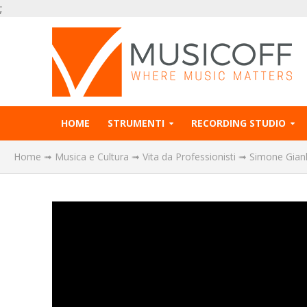
;
HOME
STRUMENTI
RECORDING STUDIO
Home
➟
Musica e Cultura
➟
Vita da Professionisti
➟
Simone Gianl