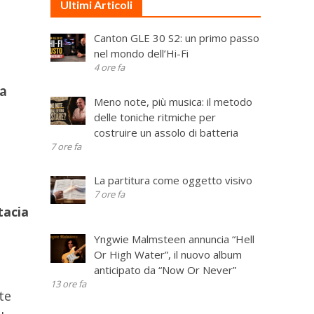
Ultimi Articoli
Canton GLE 30 S2: un primo passo
nel mondo dell’Hi-Fi
4 ore fa
ta
Meno note, più musica: il metodo
delle toniche ritmiche per
costruire un assolo di batteria
7 ore fa
La partitura come oggetto visivo
7 ore fa
tacia
Yngwie Malmsteen annuncia “Hell
Or High Water”, il nuovo album
anticipato da “Now Or Never”
13 ore fa
te