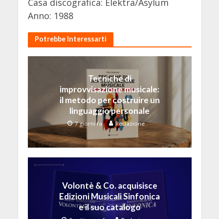
Casa discografica: Elektra/Asylum
Anno: 1988
Potrebbe Interessarti
Tecniche di
improvvisazione musicale:
il metodo per costruire un
linguaggio personale
7 giorni fa
Redazione
Volontè & Co. acquisisce
Edizioni Musicali Sinfonica
e il suo catalogo