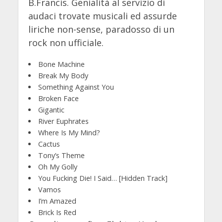
B.Francis. Genialità al servizio di
audaci trovate musicali ed assurde
liriche non-sense, paradosso di un
rock non ufficiale.
Bone Machine
Break My Body
Something Against You
Broken Face
Gigantic
River Euphrates
Where Is My Mind?
Cactus
Tony’s Theme
Oh My Golly
You Fucking Die! I Said… [Hidden Track]
Vamos
I’m Amazed
Brick Is Red