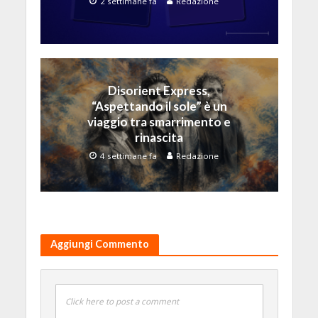
2 settimane fa
Redazione
Disorient Express,
“Aspettando il sole” è un
viaggio tra smarrimento e
rinascita
4 settimane fa
Redazione
Aggiungi Commento
Click here to post a comment