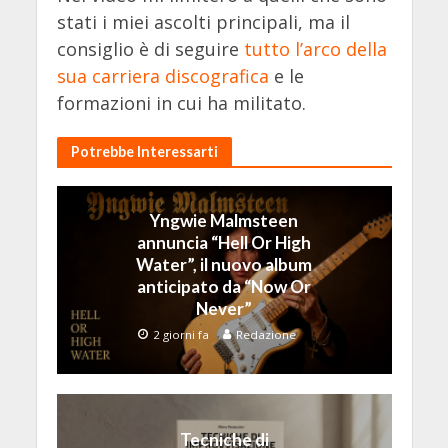
stati i miei ascolti principali, ma il
consiglio è di seguire
tutto l’arco della
sua carriera discografica
e le
formazioni in cui ha militato.
Potrebbe Interessarti
Yngwie Malmsteen
annuncia “Hell Or High
Water”, il nuovo album
anticipato da “Now Or
Never”
2 giorni fa
Redazione
Tecniche di