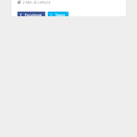
2 Min di Lettura
Facebook
Tweet
Lascia questo pianeta in principio di
essiccazione totale, uno dei più
grandi batteristi di tutti i tempi, dal
tocco serafico e convulsivo...