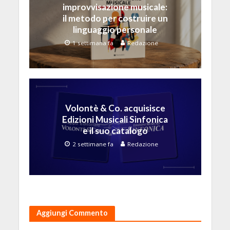
improvvisazione musicale:
il metodo per costruire un
linguaggio personale
1 settimana fa
Redazione
Volontè & Co. acquisisce
Edizioni Musicali Sinfonica
e il suo catalogo
2 settimane fa
Redazione
Aggiungi Commento