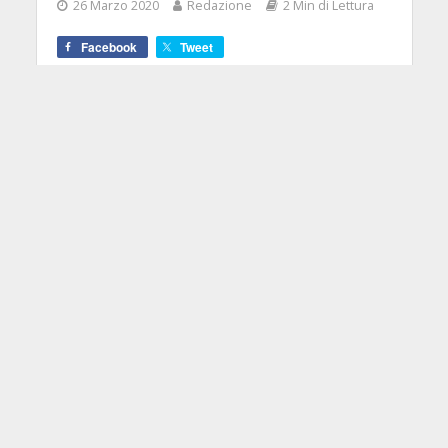
26 Marzo 2020
Redazione
2 Min di Lettura
Facebook
Tweet
La nuova promozione di Taylor
Guitars ti consente di portare a casa
una Baby Taylor in omaggio
all'acquisto di un modello del
marchio americano.