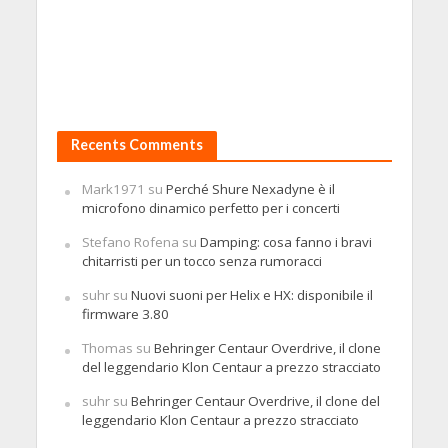
Recents Comments
Mark1971
su
Perché Shure Nexadyne è il
microfono dinamico perfetto per i concerti
Stefano Rofena
su
Damping: cosa fanno i bravi
chitarristi per un tocco senza rumoracci
suhr
su
Nuovi suoni per Helix e HX: disponibile il
firmware 3.80
Thomas
su
Behringer Centaur Overdrive, il clone
del leggendario Klon Centaur a prezzo stracciato
suhr
su
Behringer Centaur Overdrive, il clone del
leggendario Klon Centaur a prezzo stracciato