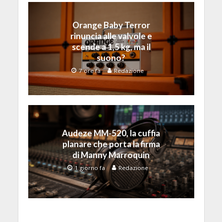
Orange Baby Terror
rinuncia alle valvole e
scende a 1,5 kg, ma il
suono?
7 ore fa
Redazione
Audeze MM-520, la cuffia
planare che porta la firma
di Manny Marroquin
1 giorno fa
Redazione