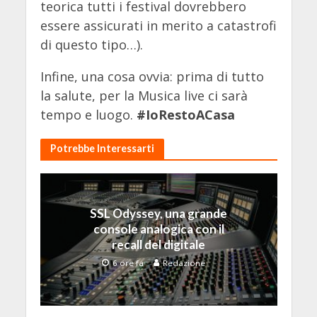
teorica tutti i festival dovrebbero
essere assicurati in merito a catastrofi
di questo tipo…).
Infine, una cosa ovvia: prima di tutto
la salute, per la Musica live ci sarà
tempo e luogo.
#IoRestoACasa
Potrebbe Interessarti
SSL Odyssey, una grande
console analogica con il
recall del digitale
6 ore fa
Redazione