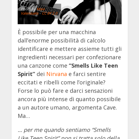
Photo by
Maia
Valenzuela
–
CC BY 2.0
È possibile per una macchina
dall’enorme possibilità di calcolo
identificare e mettere assieme tutti gli
ingredienti necessari per confezionare
una canzone come
“Smells Like Teen
Spirit”
dei
Nirvana
e farci sentire
eccitati e ribelli come l’originale?
Forse lo può fare e darci sensazioni
ancora più intense di quanto possibile
a un autore umano, argomenta Cave.
Ma…
… per me quando sentiamo “Smells
Like Teen Spirit” non si tratta solo della