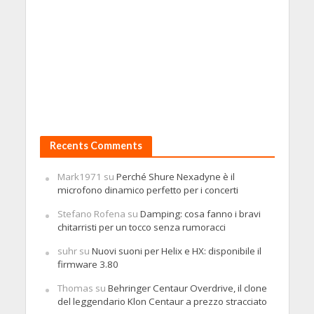
Recents Comments
Mark1971
su
Perché Shure Nexadyne è il
microfono dinamico perfetto per i concerti
Stefano Rofena
su
Damping: cosa fanno i bravi
chitarristi per un tocco senza rumoracci
suhr
su
Nuovi suoni per Helix e HX: disponibile il
firmware 3.80
Thomas
su
Behringer Centaur Overdrive, il clone
del leggendario Klon Centaur a prezzo stracciato