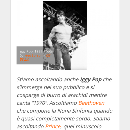
Iggy Pop, 1987
Photo
by
Yves Lorson
–
CC
BY 2.0
Stiamo ascoltando anche
Iggy Pop
che
s’immerge nel suo pubblico e si
cosparge di burro di arachidi mentre
canta “1970”. Ascoltiamo
Beethoven
che compone la Nona Sinfonia quando
è quasi completamente sordo. Stiamo
ascoltando
Prince
, quel minuscolo