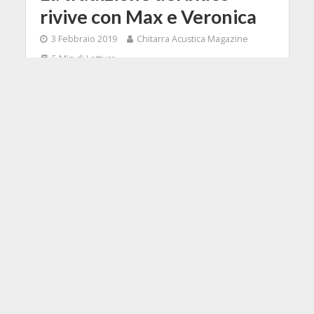
rivive con Max e Veronica
3 Febbraio 2019
Chitarra Acustica Magazine
5 Min di Lettura
Facebook
Tweet
I nomi di Max De Bernardi e Veronica
Sbergia spiccano da tempo tra i
musicisti italiani che reinterpretano
il blues tradizionale con gusto e
personalità