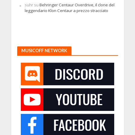
suhr
su
Behringer Centaur Overdrive, il clone del
leggendario Klon Centaur a prezzo stracciato
MUSICOFF NETWORK