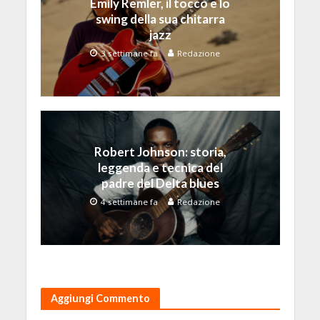
Emily Remler, il tocco e lo
swing della sua chitarra
jazz
3 settimane fa
Redazione
Robert Johnson: storia,
leggenda e tecnica del
padre del Delta blues
4 settimane fa
Redazione
Aggiungi Commento