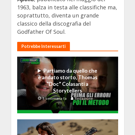
1963, balza in testa alle classifiche ma,
soprattutto, diventa un grande
classico della discografia del
Godfather Of Soul.
Potrebbe Interessarti
Partiamo da quello che
è andato storto, Thomas
“Doc” Colasanti a
Storytellers
1 settimana fa
Redazione