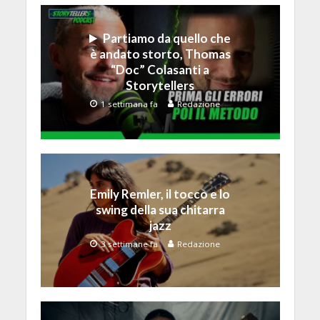
Partiamo da quello che
è andato storto, Thomas
“Doc” Colasanti a
Storytellers
1 settimana fa
Redazione
Emily Remler, il tocco e lo
swing della sua chitarra
jazz
3 settimane fa
Redazione