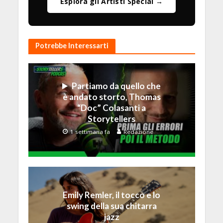
Esplora gli Artisti Special →
Potrebbe Interessarti
Partiamo da quello che
è andato storto, Thomas
“Doc” Colasanti a
Storytellers
1 settimana fa
Redazione
Emily Remler, il tocco e lo
swing della sua chitarra
jazz