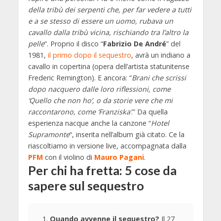
della tribù dei serpenti che, per far vedere a tutti
e a se stesso di essere un uomo, rubava un
cavallo dalla tribù vicina, rischiando tra l’altro la
pelle
“. Proprio il disco “
Fabrizio De André
” del
1981,
il primo dopo il sequestro
, avrà un indiano a
cavallo in copertina (opera dell’artista statunitense
Frederic Remington). E ancora: “
Brani che scrissi
dopo nacquero dalle loro riflessioni, come
‘Quello che non ho’, o da storie vere che mi
raccontarono, come ‘Franziska’
.” Da quella
esperienza nacque anche la canzone “
Hotel
Supramonte
“, inserita nell’album già citato. Ce la
riascoltiamo in versione live, accompagnata dalla
PFM
con il violino di
Mauro Pagani
.
Per chi ha fretta: 5 cose da
sapere sul sequestro
Quando avvenne il sequestro?
Il 27