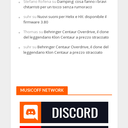
Stefano Rofena
su
Damping: cosa fanno i bravi
chitarristi per un tocco senza rumoracci
suhr
su
Nuovi suoni per Helix e HX: disponibile il
firmware 3.80
Thomas
su
Behringer Centaur Overdrive, il clone
del leggendario Klon Centaur a prezzo stracciato
suhr
su
Behringer Centaur Overdrive, il clone del
leggendario Klon Centaur a prezzo stracciato
MUSICOFF NETWORK