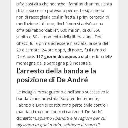
cifra così alta che neanche i familiari di un musicista
di tale successo potevano permettersi, almeno
non di raccoglierla così in fretta. I primi tentativi di
mediazione fallirono, finché non si arrivò a una
cifra più “abbordabile”, 600 milioni, di cui 550
subito e 50 al momento della liberazione. Dori
Ghezzi fu la prima ad essere rilasciata, la sera del
20 dicembre. 24 ore dopo, di notte, fu il turno di
De André.
117 giorni di sequestro
al freddo delle
montagne della Sardegna più inospitale.
L’arresto della banda e la
posizione di De André
Le indagini proseguirono e nell’anno successivo la
banda venne arrestata. Sorprendentemente,
Fabrizio e Dori si costituirono parte civile contro i
mandanti ma non contro i carcerieri. De André
dichiarò: “
Capiamo i banditi e le ragioni per cui
agiscono in quel modo, sebbene il reato di