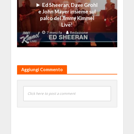
Ed Sheeran, Dave Grohl
e John Mayer insieme sul
palco del Jimmy Kimmel
Live!
7 mesi fa
Redazione
Aggiungi Commento
Click here to post a comment