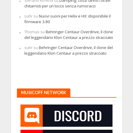
Stefano Rofena
su
Damping: cosa fanno i bravi
chitarristi per un tocco senza rumoracci
suhr
su
Nuovi suoni per Helix e HX: disponibile il
firmware 3.80
Thomas
su
Behringer Centaur Overdrive, il clone
del leggendario Klon Centaur a prezzo stracciato
suhr
su
Behringer Centaur Overdrive, il clone del
leggendario Klon Centaur a prezzo stracciato
MUSICOFF NETWORK