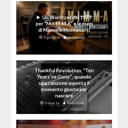
Un Wurlitzer del 1975
per “M-I-M-M-A” e le mani
di Manuele Montesanti
4 giorni fa
Redazione
Thankful Revolution, “Ten
Years’ve Gone”: quando
una canzone aspetta il
momento giusto per
nascere
3 mesi fa
Redazione