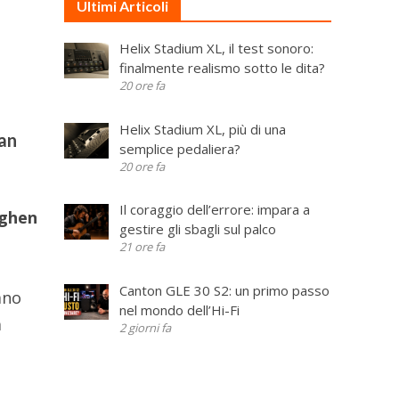
Ultimi Articoli
Helix Stadium XL, il test sonoro:
finalmente realismo sotto le dita?
20 ore fa
Helix Stadium XL, più di una
fan
semplice pedaliera?
20 ore fa
Il coraggio dell’errore: impara a
ghen
gestire gli sbagli sul palco
21 ore fa
Canton GLE 30 S2: un primo passo
ano
nel mondo dell’Hi-Fi
a
2 giorni fa