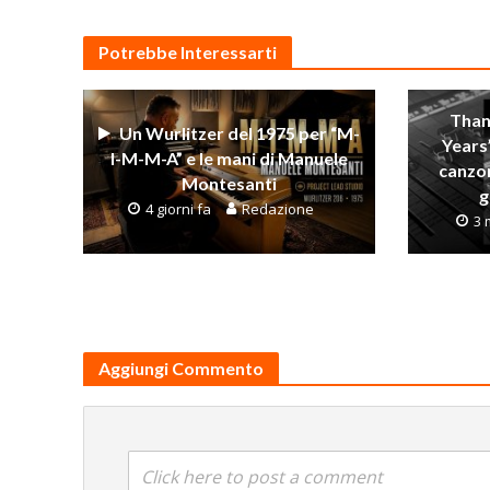
Potrebbe Interessarti
Than
Un Wurlitzer del 1975 per “M-
Years
I-M-M-A” e le mani di Manuele
canzo
Montesanti
g
4 giorni fa
Redazione
3 
Aggiungi Commento
Click here to post a comment