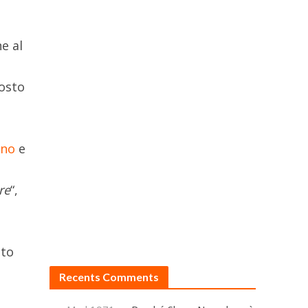
e al
posto
no
e
re
“,
nto
Recents Comments