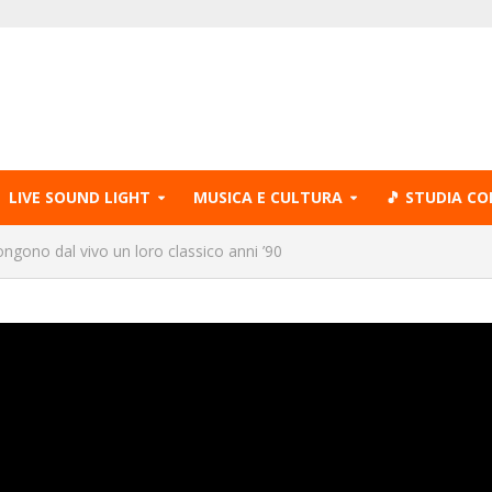
LIVE SOUND LIGHT
MUSICA E CULTURA
🎵 STUDIA CO
ongono dal vivo un loro classico anni ’90