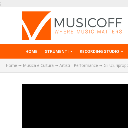
;
HOME
STRUMENTI
RECORDING STUDIO
Home
➟
Musica e Cultura
➟
Artisti - Performance
➟
Gli U2 riprop