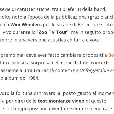
erie di caratteristiche: tra i preferiti della band,
molto noto all’epoca della pubblicazione (grazie anch
to da
Wim Wenders
per le strade di Berlino), è stato
 vivo durante lo “
Zoo TV Tour
“, ma in seguito pro
empre in una versione acustica chitarra e voce.
apremo mai deve aver fatto cambiare propositi a
Bo
stato incluso a sorpresa nella tracklist del concerto
assieme a un’altra rarità come “
The Unforgettable Fi
o album del 1984.
vuto la fortuna di trovarsi al posto giusto al mome
 fa per dire) delle
testimonianze video
di queste
he col tempo possano diventare sempre meno rare.