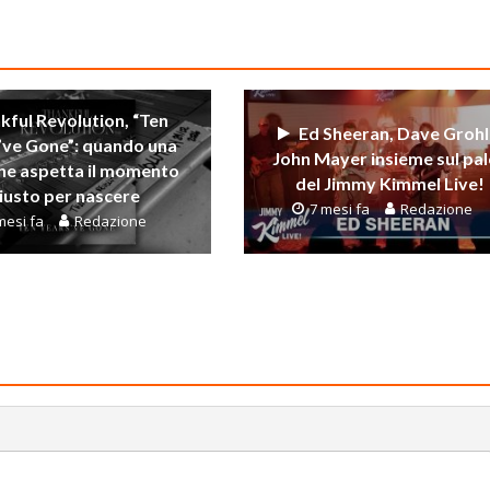
kful Revolution, “Ten
Ed Sheeran, Dave Grohl
’ve Gone”: quando una
John Mayer insieme sul pa
ne aspetta il momento
del Jimmy Kimmel Live!
iusto per nascere
7 mesi fa
Redazione
mesi fa
Redazione