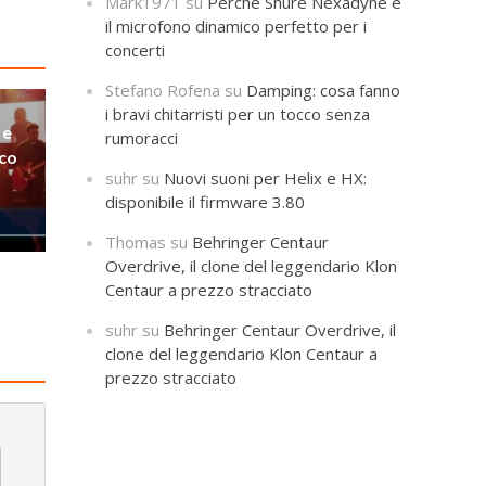
Mark1971
su
Perché Shure Nexadyne è
il microfono dinamico perfetto per i
concerti
Stefano Rofena
su
Damping: cosa fanno
i bravi chitarristi per un tocco senza
 e
rumoracci
lco
suhr
su
Nuovi suoni per Helix e HX:
disponibile il firmware 3.80
Thomas
su
Behringer Centaur
Overdrive, il clone del leggendario Klon
Centaur a prezzo stracciato
suhr
su
Behringer Centaur Overdrive, il
clone del leggendario Klon Centaur a
prezzo stracciato