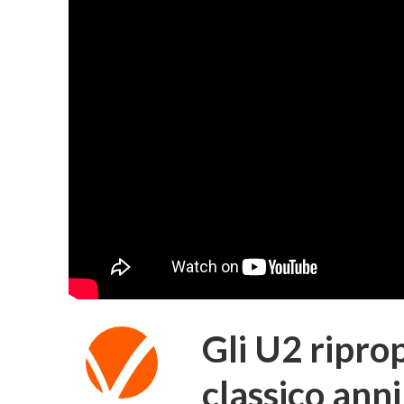
Gli U2 ripro
classico anni