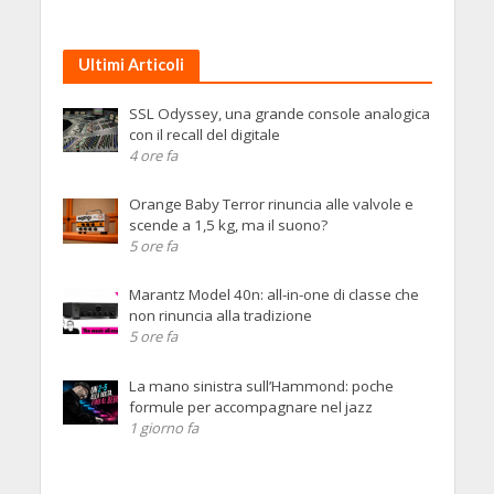
Ultimi Articoli
SSL Odyssey, una grande console analogica
con il recall del digitale
4 ore fa
Orange Baby Terror rinuncia alle valvole e
scende a 1,5 kg, ma il suono?
5 ore fa
Marantz Model 40n: all-in-one di classe che
non rinuncia alla tradizione
5 ore fa
La mano sinistra sull’Hammond: poche
formule per accompagnare nel jazz
1 giorno fa