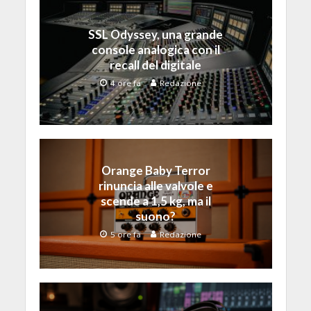
SSL Odyssey, una grande
console analogica con il
recall del digitale
4 ore fa
Redazione
Orange Baby Terror
rinuncia alle valvole e
scende a 1,5 kg, ma il
suono?
5 ore fa
Redazione