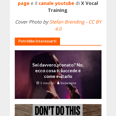
page
e il
canale youtube
di
X Vocal
Training
.
Cover Photo by
Stefan Brending
-
CC BY
4.0
Potrebbe Interessarti
Sei davvero stonato? No,
ecco cosa ti succede e
come evitarlo
5 mesi fa
Redazione