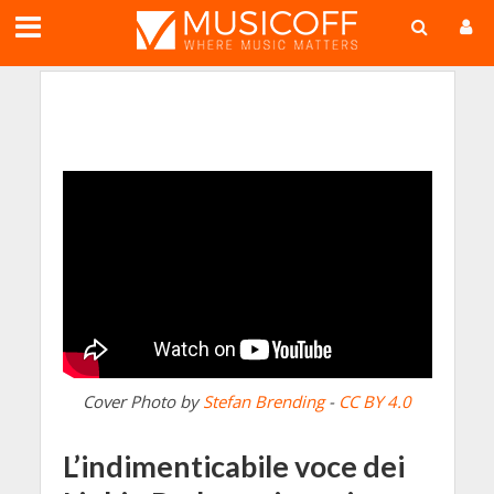
;
Cover Photo by
Stefan Brending
-
CC BY 4.0
L’indimenticabile voce dei