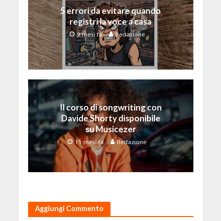
5 errori da evitare quando
registri la voce a casa
9 mesi fa
Redazione
Il corso di songwriting con
Davide Shorty disponibile
su Musicezer
11 mesi fa
Redazione
Aggiungi Commento