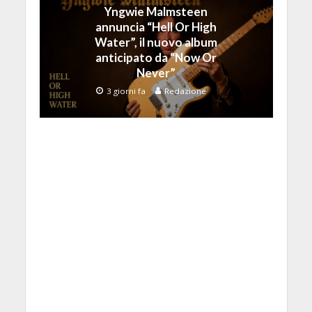
Yngwie Malmsteen
annuncia “Hell Or High
Water”, il nuovo album
anticipato da “Now Or
Never”
3 giorni fa
Redazione