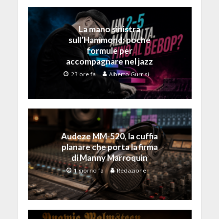
La mano sinistra
sull’Hammond: poche
formule per
accompagnare nel jazz
23 ore fa
Alberto Gurrisi
Audeze MM-520, la cuffia
planare che porta la firma
di Manny Marroquin
1 giorno fa
Redazione