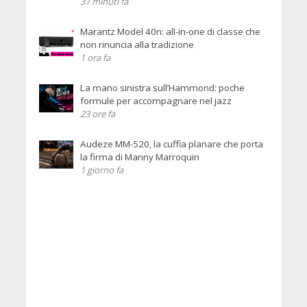
37 minuti fa
Marantz Model 40n: all-in-one di classe che
non rinuncia alla tradizione
1 ora fa
La mano sinistra sull’Hammond: poche
formule per accompagnare nel jazz
23 ore fa
Audeze MM-520, la cuffia planare che porta
la firma di Manny Marroquin
1 giorno fa