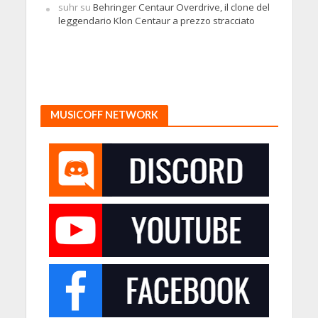
suhr
su
Behringer Centaur Overdrive, il clone del
leggendario Klon Centaur a prezzo stracciato
MUSICOFF NETWORK