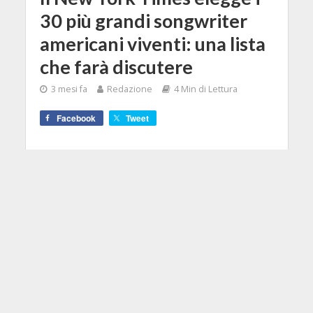
30 più grandi songwriter
americani viventi: una lista
che farà discutere
3 mesi fa
Redazione
4 Min di Lettura
Facebook
Tweet
Il New York Times seleziona i 30
songwriter americani che hanno
ridefinito il suono e l'identità
musicale del paese.