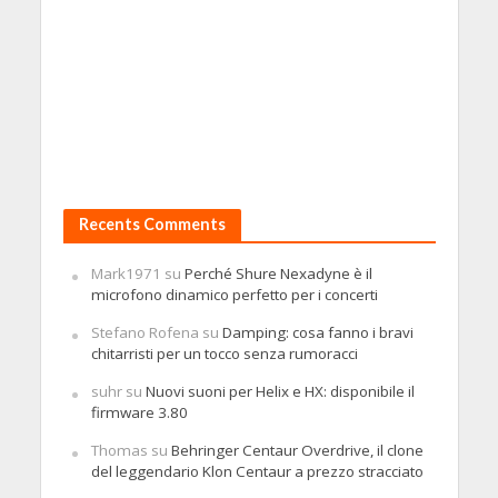
Recents Comments
Mark1971
su
Perché Shure Nexadyne è il
microfono dinamico perfetto per i concerti
Stefano Rofena
su
Damping: cosa fanno i bravi
chitarristi per un tocco senza rumoracci
suhr
su
Nuovi suoni per Helix e HX: disponibile il
firmware 3.80
Thomas
su
Behringer Centaur Overdrive, il clone
del leggendario Klon Centaur a prezzo stracciato