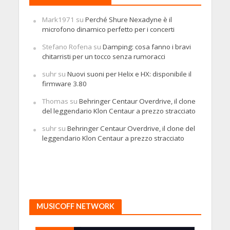
Mark1971
su
Perché Shure Nexadyne è il
microfono dinamico perfetto per i concerti
Stefano Rofena
su
Damping: cosa fanno i bravi
chitarristi per un tocco senza rumoracci
suhr
su
Nuovi suoni per Helix e HX: disponibile il
firmware 3.80
Thomas
su
Behringer Centaur Overdrive, il clone
del leggendario Klon Centaur a prezzo stracciato
suhr
su
Behringer Centaur Overdrive, il clone del
leggendario Klon Centaur a prezzo stracciato
MUSICOFF NETWORK