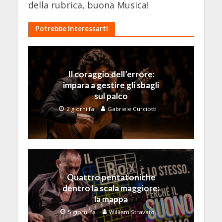
della rubrica, buona Musica!
Potrebbe Interessarti
Il coraggio dell’errore:
impara a gestire gli sbagli
sul palco
2 giorni fa
Gabriele Curciotti
Quattro pentatoniche
dentro la scala maggiore:
la mappa
5 giorni fa
William Stravato