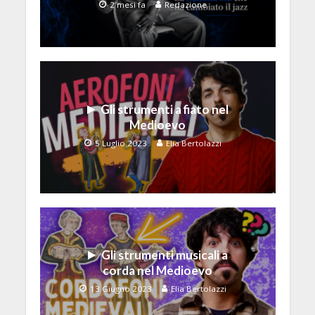
2 mesi fa
Redazione
Gli strumenti a fiato nel
Medioevo
5 Luglio 2023
Elia Bertolazzi
Gli strumenti musicali a
corda nel Medioevo
13 Giugno 2023
Elia Bertolazzi