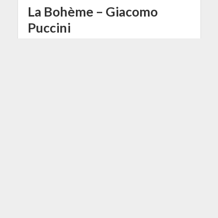
La Bohème – Giacomo
Puccini
19 Maggio 2014
Redazione
6 Min di Lettura
Facebook
Tweet
La protagonista della quarta
puntata della nostra rubrica
intitolata "Alla scoperta dell'Opera"
è la celeberrima opera "La Bohème"
di Giacomo Puccini.