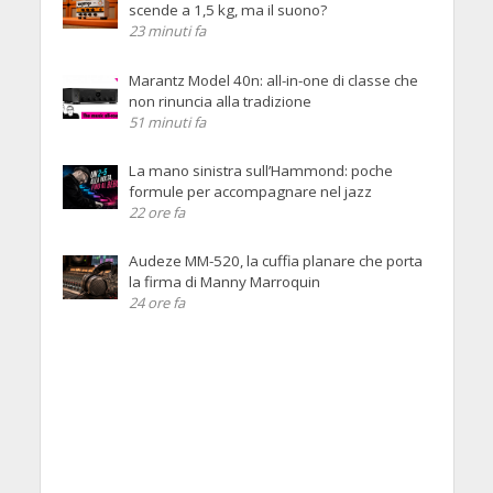
scende a 1,5 kg, ma il suono?
23 minuti fa
Marantz Model 40n: all-in-one di classe che
non rinuncia alla tradizione
51 minuti fa
La mano sinistra sull’Hammond: poche
formule per accompagnare nel jazz
22 ore fa
Audeze MM-520, la cuffia planare che porta
la firma di Manny Marroquin
24 ore fa