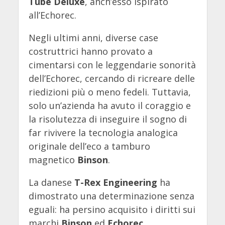
Tube Deluxe
, anch’esso ispirato
all’Echorec.
Negli ultimi anni, diverse case
costruttrici hanno provato a
cimentarsi con le leggendarie sonorità
dell’Echorec, cercando di ricreare delle
riedizioni più o meno fedeli. Tuttavia,
solo un’azienda ha avuto il coraggio e
la risolutezza di inseguire il sogno di
far rivivere la tecnologia analogica
originale dell’eco a tamburo
magnetico
Binson
.
La danese
T-Rex Engineering
ha
dimostrato una determinazione senza
eguali: ha persino acquisito i diritti sui
marchi
Binson
ed
Echorec
,