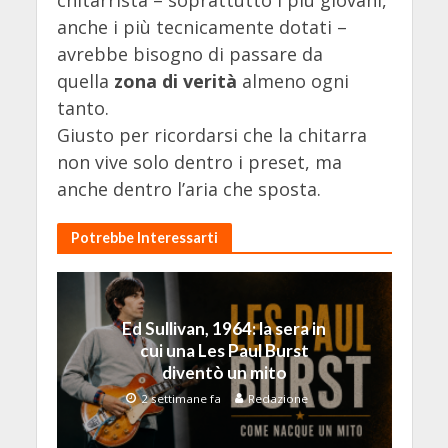
chitarrista – soprattutto i più giovani,
anche i più tecnicamente dotati –
avrebbe bisogno di passare da
quella
zona di verità
almeno ogni
tanto.
Giusto per ricordarsi che la chitarra
non vive solo dentro i preset, ma
anche dentro l’aria che sposta.
Potrebbe Interessarti
Ed Sullivan, 1964: la sera in
cui una Les Paul Burst
diventò un mito
2 settimane fa
Redazione