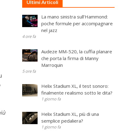
Ultimi Articoli
La mano sinistra sull’Hammond:
poche formule per accompagnare
nel jazz
4 ore fa
Audeze MM-520, la cuffia planare
che porta la firma di Manny
Marroquin
5 ore fa
u
o
Helix Stadium XL, il test sonoro:
finalmente realismo sotto le dita?
1 giorno fa
più
Helix Stadium XL, più di una
semplice pedaliera?
1 giorno fa