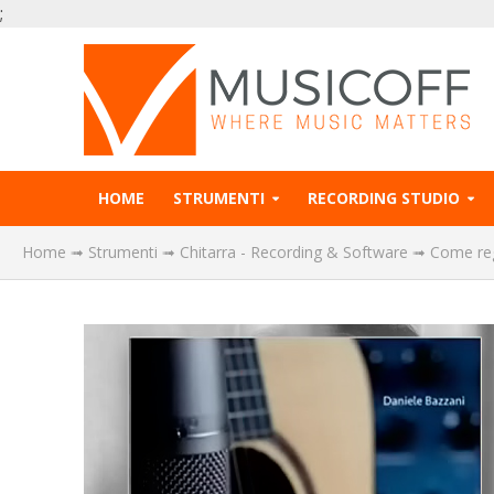
;
HOME
STRUMENTI
RECORDING STUDIO
Home
➟
Strumenti
➟
Chitarra - Recording & Software
➟
Come regi