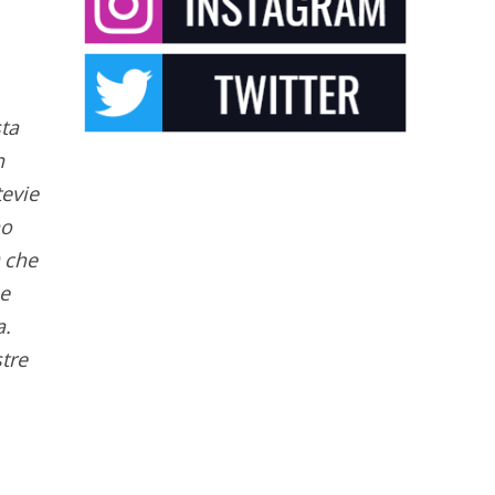
sta
n
tevie
no
 che
ne
a.
stre