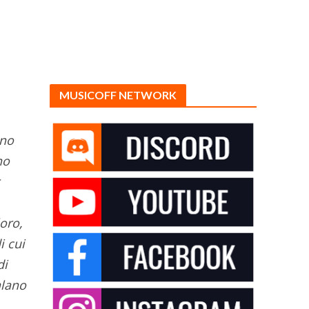
MUSICOFF NETWORK
nno
no
oro,
i cui
di
alano