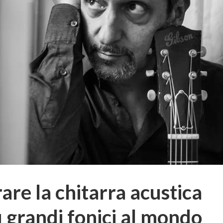
are la chitarra acustica
ù grandi fonici al mondo