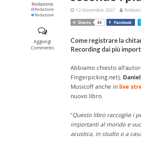
Redazione
Redazione
12 Novembre 2021
Redazi
Redazione
Shares
43
Facebook
Come registrare la chita
Aggiungi
Commento
Recording dai più import
Abbiamo chiesto all’autor
Fingerpicking.net),
Daniel
Musicoff anche in
live st
nuovo libro.
“
Questo libro raccoglie i pe
importanti al mondo e vuol
acustica, in studio o a cas