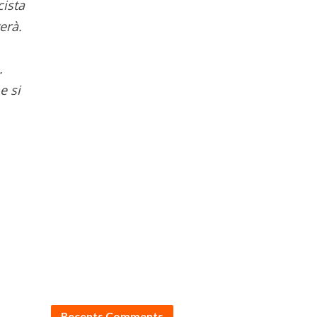
cista
erà.
.
e si
Recents Comments