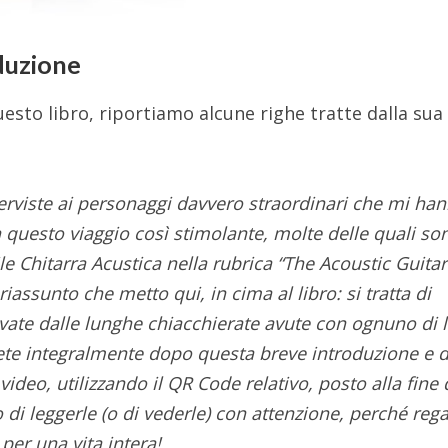
duzione
esto libro, riportiamo alcune righe tratte dalla sua
nterviste ai personaggi davvero straordinari che mi ha
questo viaggio così stimolante, molte delle quali so
e Chitarra Acustica nella rubrica “The Acoustic Guitar
iassunto che metto qui, in cima al libro: si tratta di
vate dalle lunghe chiacchierate avute con ognuno di l
ete integralmente dopo questa breve introduzione e d
video, utilizzando il QR Code relativo, posto alla fine 
io di leggerle (o di vederle) con attenzione, perché reg
 per una vita intera!