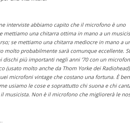
ime interviste abbiamo capito che il microfono è uno
 se mettiamo una chitarra ottima in mano a un musici
scarso; se mettiamo una chitarra mediocre in mano a u
tato molto probabilmente sarà comunque eccellente. S
i dischi più importanti negli anni ’70 con un microfo
co (usato molto anche da Thom Yorke dei Radiohead)
uei microfoni vintage che costano una fortuna. È be
me usiamo le cose e soprattutto chi suona e chi cant
il musicista. Non è il microfono che migliorerà le no
…