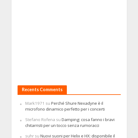
Recents Comments
Mark1971
su
Perché Shure Nexadyne è il
microfono dinamico perfetto per i concerti
Stefano Rofena
su
Damping: cosa fanno i bravi
chitarristi per un tocco senza rumoracci
suhr
su
Nuovi suoni per Helix e HX: disponibile il