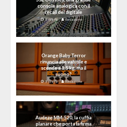
console analogica con il
recall del digitale
2 ore fa
Redazione
Orange Baby Terror
rinuncia alle valvole e
scende a 1,5 kg, ma il
suono?
3 ore fa
Redazione
Audeze MM-520, la cuffia
planare che porta la firma