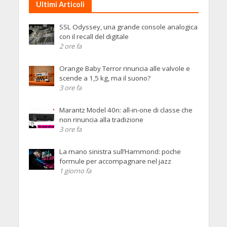
Ultimi Articoli
SSL Odyssey, una grande console analogica
con il recall del digitale
2 ore fa
Orange Baby Terror rinuncia alle valvole e
scende a 1,5 kg, ma il suono?
3 ore fa
Marantz Model 40n: all-in-one di classe che
non rinuncia alla tradizione
3 ore fa
La mano sinistra sull’Hammond: poche
formule per accompagnare nel jazz
1 giorno fa