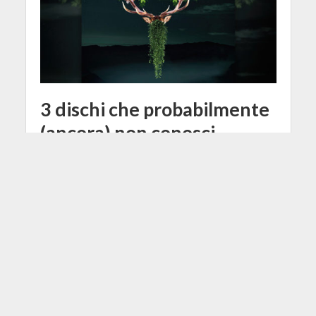
3 dischi che probabilmente
(ancora) non conosci…
10 Gennaio 2023
Francesco Passarelli
3 Min di Lettura
Facebook
Tweet
Suggerimenti per i primi ascolti
dell'anno, con artisti che qualcuno
definirebbe "di nicchia"...