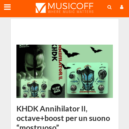
;
KHDK Annihilator II,
octave+boost per un suono
“mostruoso”