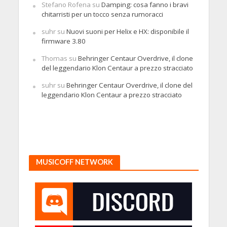
Stefano Rofena
su
Damping: cosa fanno i bravi
chitarristi per un tocco senza rumoracci
suhr
su
Nuovi suoni per Helix e HX: disponibile il
firmware 3.80
Thomas
su
Behringer Centaur Overdrive, il clone
del leggendario Klon Centaur a prezzo stracciato
suhr
su
Behringer Centaur Overdrive, il clone del
leggendario Klon Centaur a prezzo stracciato
MUSICOFF NETWORK