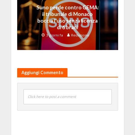
Suno perde contro GEMA:
il tribunale di Monaco
boccia l’uso senza licenza
di 6 brani
3 giorni fa
Redazione
Aggiungi Commento
Click here to post a comment