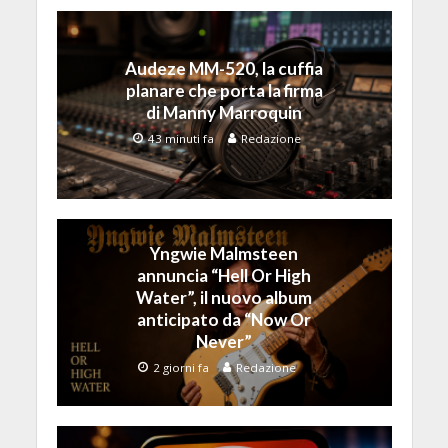
Audeze MM-520, la cuffia
planare che porta la firma
di Manny Marroquin
43 minuti fa
Redazione
Yngwie Malmsteen
annuncia “Hell Or High
Water”, il nuovo album
anticipato da “Now Or
Never”
2 giorni fa
Redazione