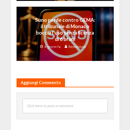
Suno perde contro GEMA:
il tribunale di Monaco
boccia l’uso senza licenza
di 6 brani
4 giorni fa
Redazione
Aggiungi Commento
Click here to post a comment