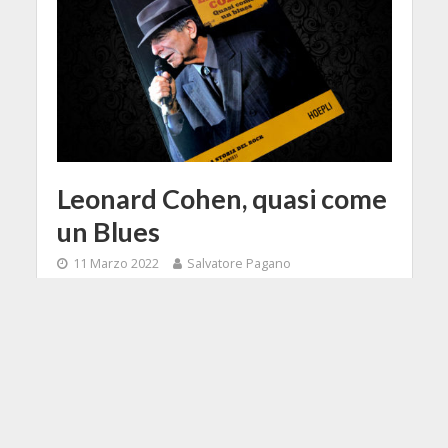
Leonard Cohen, quasi come
un Blues
11 Marzo 2022
Salvatore Pagano
5 Min di Lettura
Facebook
Tweet
Hoepli ha pubblicato nella sua collana
"La Storia del Rock - I protagonisti"
un libro dedicato al genio musicale e