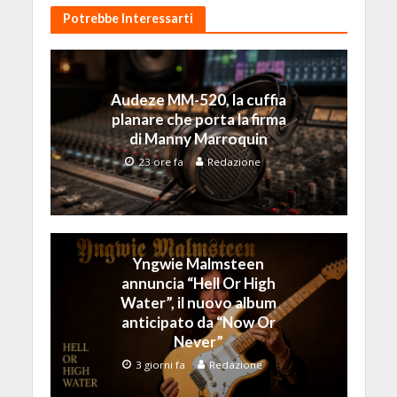
Potrebbe Interessarti
Audeze MM-520, la cuffia
planare che porta la firma
di Manny Marroquin
23 ore fa
Redazione
Yngwie Malmsteen
annuncia “Hell Or High
Water”, il nuovo album
anticipato da “Now Or
Never”
3 giorni fa
Redazione