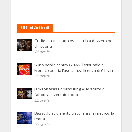
Ultimi Articoli
Cuffie o auricolari: cosa cambia davvero per
chi suona
21 ore fa
Suno perde contro GEMA: il tribunale di
Monaco boccia l’uso senza licenza di 6 brani
21 ore fa
Jackson Wes Borland King V: lo scarto di
fabbrica diventato icona
22 ore fa
Basso, lo strumento cieco ma simmetrico: la
teoria
22 ore fa