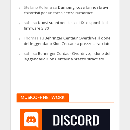
Stefano Rofena
su
Damping: cosa fanno i bravi
chitarristi per un tocco senza rumoracci
suhr
su
Nuovi suoni per Helix e HX: disponibile il
firmware 3.80
Thomas
su
Behringer Centaur Overdrive, il clone
del leggendario Klon Centaur a prezzo stracciato
suhr
su
Behringer Centaur Overdrive, il clone del
leggendario Klon Centaur a prezzo stracciato
MUSICOFF NETWORK