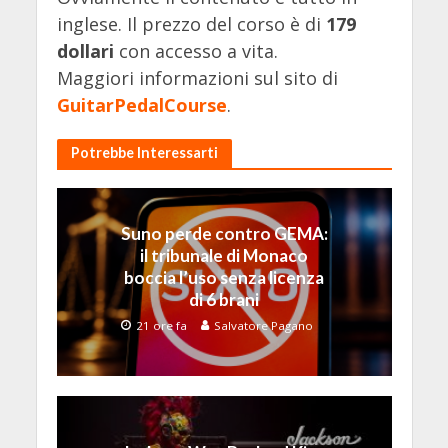
inglese. Il prezzo del corso è di
179
dollari
con accesso a vita.
Maggiori informazioni sul sito di
GuitarPedalCourse
.
Potrebbe Interessarti
Suno perde contro GEMA:
il tribunale di Monaco
boccia l’uso senza licenza
di 6 brani
21 ore fa
Salvatore Pagano