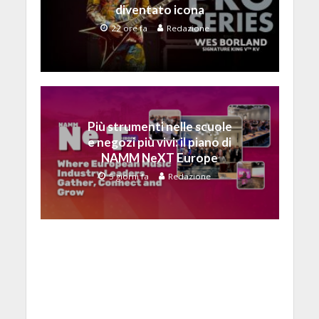
diventato icona
22 ore fa
Redazione
Più strumenti nelle scuole
e negozi più vivi: il piano di
NAMM NeXT Europe
5 giorni fa
Redazione