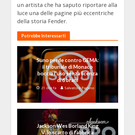
un artista che ha saputo riportare alla
luce una delle pagine più eccentriche
della storia Fender.
Potrebbe Interessarti
Suno perde contro GEMA:
il tribunale di Monaco
boccia l’uso senza licenza
di 6 brani
21 ore fa
Salvatore Pagano
Jackson Wes Borland King
V: lo scarto di fabbrica