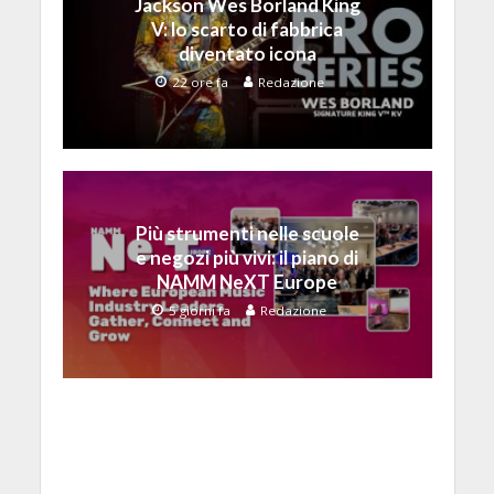
Jackson Wes Borland King
V: lo scarto di fabbrica
diventato icona
22 ore fa
Redazione
Più strumenti nelle scuole
e negozi più vivi: il piano di
NAMM NeXT Europe
5 giorni fa
Redazione