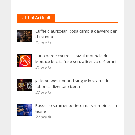
Ultimi Articoli
Cuffie o auricolari: cosa cambia davvero per
chi suona
21 ore fa
Suno perde contro GEMA: il tribunale di
Monaco boccia l’uso senza licenza di 6 brani
21 ore fa
Jackson Wes Borland King V: lo scarto di
fabbrica diventato icona
22 ore fa
Basso, lo strumento cieco ma simmetrico: la
teoria
22 ore fa