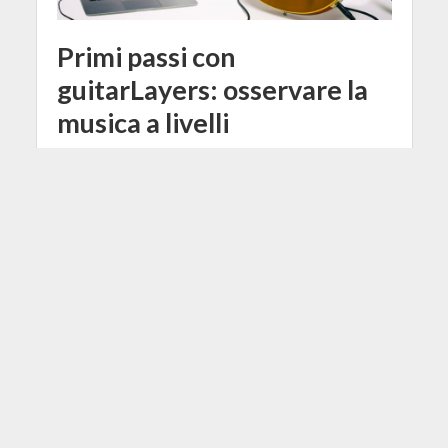
Primi passi con
guitarLayers: osservare la
musica a livelli
10 Ottobre 2018
Redazione
7 Min di Lettura
Facebook
Tweet
Eccoci al secondo appuntamento su
guitarLayers, iniziamo a conoscere
da vicino questa innovativa
applicazione didattica per chitarra e
basso che da un po' di tempo ha
attirato il nostro interesse per
caratteristiche che riteniamo