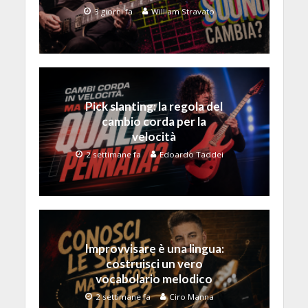
3 giorni fa
William Stravato
Pick slanting: la regola del
cambio corda per la
velocità
2 settimane fa
Edoardo Taddei
Improvvisare è una lingua:
costruisci un vero
vocabolario melodico
2 settimane fa
Ciro Manna