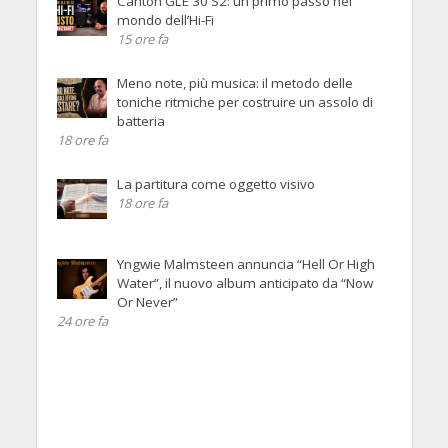
Canton GLE 30 S2: un primo passo nel
mondo dell’Hi-Fi
15 ore fa
Meno note, più musica: il metodo delle
toniche ritmiche per costruire un assolo di
batteria
18 ore fa
La partitura come oggetto visivo
18 ore fa
Yngwie Malmsteen annuncia “Hell Or High
Water”, il nuovo album anticipato da “Now
Or Never”
24 ore fa