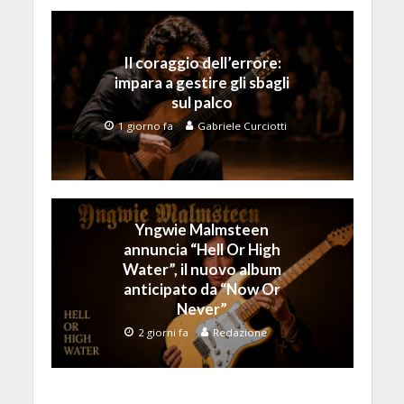
Il coraggio dell’errore:
impara a gestire gli sbagli
sul palco
1 giorno fa
Gabriele Curciotti
Yngwie Malmsteen
annuncia “Hell Or High
Water”, il nuovo album
anticipato da “Now Or
Never”
2 giorni fa
Redazione