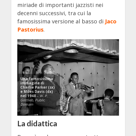
miriade di importanti jazzisti nei
decenni successivi, tra cui la
famosissima versione al basso di
Jaco
Pastorius
.
Una famosissima
immagine di
Charlie Parker (sx)
e Miles Davis (dx)
nel 1948
–
W. P.
Gottlieb, Public
Domain
La didattica