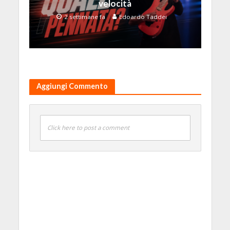
velocità
2 settimane fa
Edoardo Taddei
Aggiungi Commento
Click here to post a comment