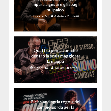
impara a gestire gli sbagli
sul palco
1 giorno fa
Gabriele Curciotti
Quattro pentatoniche
dentro la scala maggiore:
la mappa
4 giorni fa
William Stravato
Pick slanting: la regola del
cambio corda per la