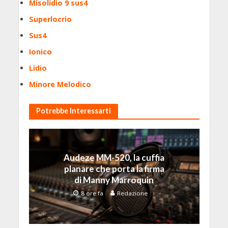
Misolidio 9 sus4
Superlocrio
Sus4
Ionico
Lidio
Minore Melodico
Potrebbe Interessarti
Audeze MM-520, la cuffia
planare che porta la firma
di Manny Marroquin
8 ore fa
Redazione