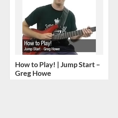
How to Play! | Jump Start –
Greg Howe
25 Agosto 2015
Redazione
1 Min di Lettura
Facebook
Tweet
Salve MusicOffili, in questo nuovo
How to Play in compagnia del