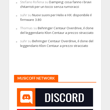
Stefano Rofena
su
Damping: cosa fanno i bravi
chitarristi per un tocco senza rumoracci
suhr
su
Nuovi suoni per Helix e HX: disponibile il
firmware 3.80
Thomas
su
Behringer Centaur Overdrive, il clone
del leggendario Klon Centaur a prezzo stracciato
suhr
su
Behringer Centaur Overdrive, il clone del
leggendario Klon Centaur a prezzo stracciato
MUSICOFF NETWORK