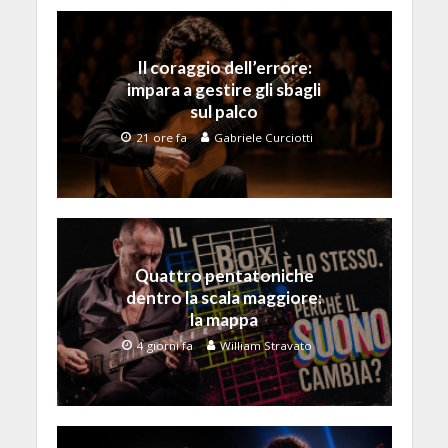
Il coraggio dell’errore:
impara a gestire gli sbagli
sul palco
21 ore fa
Gabriele Curciotti
Quattro pentatoniche
dentro la scala maggiore:
la mappa
4 giorni fa
William Stravato