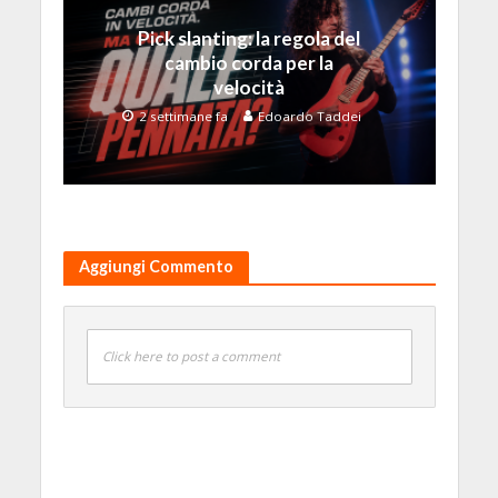
Pick slanting: la regola del
cambio corda per la
velocità
2 settimane fa
Edoardo Taddei
Aggiungi Commento
Click here to post a comment