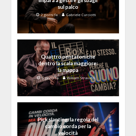
impara a gestire gli sbagli
sul palco
2 giorni fa
Gabriele Curciotti
Quattro pentatoniche
dentro la scala maggiore:
la mappa
5 giorni fa
William Stravato
Pick slanting: la regola del
cambio corda per la
velocità