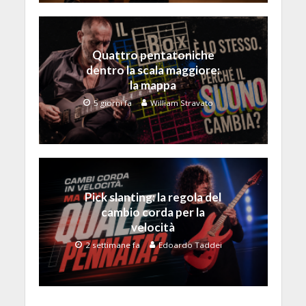
Quattro pentatoniche
dentro la scala maggiore:
la mappa
5 giorni fa
William Stravato
Pick slanting: la regola del
cambio corda per la
velocità
2 settimane fa
Edoardo Taddei