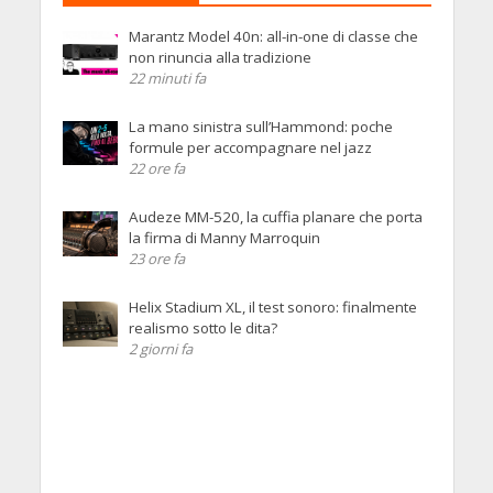
Marantz Model 40n: all-in-one di classe che
non rinuncia alla tradizione
22 minuti fa
La mano sinistra sull’Hammond: poche
formule per accompagnare nel jazz
22 ore fa
Audeze MM-520, la cuffia planare che porta
la firma di Manny Marroquin
23 ore fa
Helix Stadium XL, il test sonoro: finalmente
realismo sotto le dita?
2 giorni fa