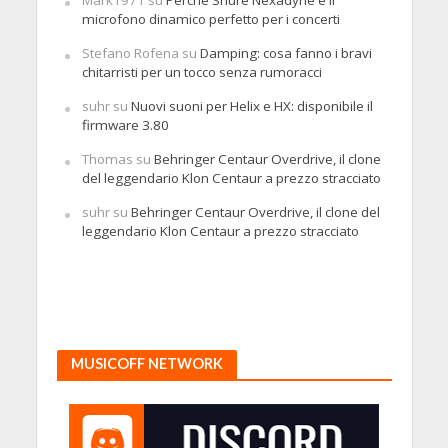
Mark1971
su
Perché Shure Nexadyne è il
microfono dinamico perfetto per i concerti
Stefano Rofena
su
Damping: cosa fanno i bravi
chitarristi per un tocco senza rumoracci
suhr
su
Nuovi suoni per Helix e HX: disponibile il
firmware 3.80
Thomas
su
Behringer Centaur Overdrive, il clone
del leggendario Klon Centaur a prezzo stracciato
suhr
su
Behringer Centaur Overdrive, il clone del
leggendario Klon Centaur a prezzo stracciato
MUSICOFF NETWORK