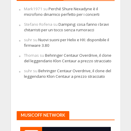
Mark1971
su
Perché Shure Nexadyne è il
microfono dinamico perfetto per i concerti
Stefano Rofena
su
Damping: cosa fanno i bravi
chitarristi per un tocco senza rumoracci
suhr
su
Nuovi suoni per Helix e HX: disponibile il
firmware 3.80
Thomas
su
Behringer Centaur Overdrive, il clone
del leggendario Klon Centaur a prezzo stracciato
suhr
su
Behringer Centaur Overdrive, il clone del
leggendario Klon Centaur a prezzo stracciato
MUSICOFF NETWORK