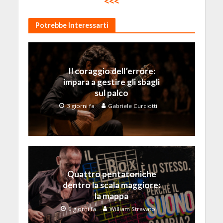
<<<
Potrebbe Interessarti
Il coraggio dell’errore:
impara a gestire gli sbagli
sul palco
3 giorni fa
Gabriele Curciotti
Quattro pentatoniche
dentro la scala maggiore:
la mappa
6 giorni fa
William Stravato