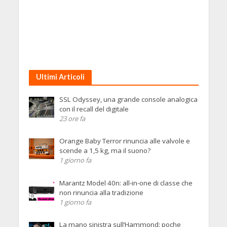
Ultimi Articoli
SSL Odyssey, una grande console analogica
con il recall del digitale
23 ore fa
Orange Baby Terror rinuncia alle valvole e
scende a 1,5 kg, ma il suono?
1 giorno fa
Marantz Model 40n: all-in-one di classe che
non rinuncia alla tradizione
1 giorno fa
La mano sinistra sull’Hammond: poche