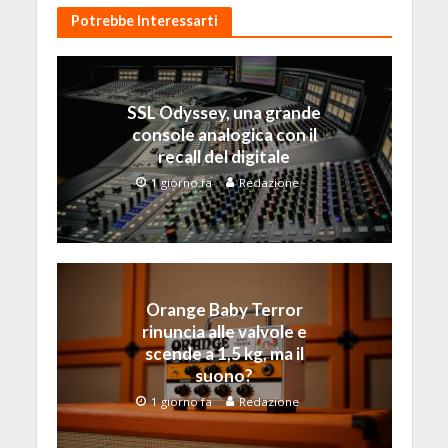
Potrebbe Interessarti
SSL Odyssey, una grande
console analogica con il
recall del digitale
1 giorno fa
Redazione
Orange Baby Terror
rinuncia alle valvole e
scende a 1,5 kg, ma il
suono?
1 giorno fa
Redazione