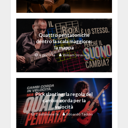
Quattro pentatoniche
dentro la scala maggiore:
la mappa
4 giorni fa
William Stravato
Pick slanting: la regola del
cambio corda per la
velocità
2 settimane fa
Edoardo Taddei