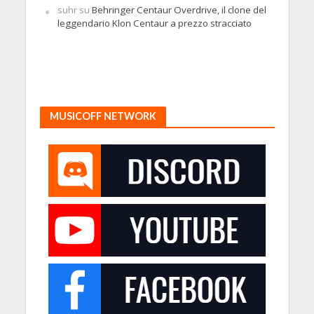
suhr
su
Behringer Centaur Overdrive, il clone del
leggendario Klon Centaur a prezzo stracciato
MUSICOFF NETWORK