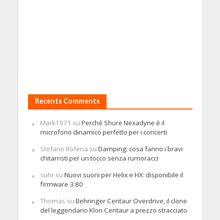
Recents Comments
Mark1971
su
Perché Shure Nexadyne è il
microfono dinamico perfetto per i concerti
Stefano Rofena
su
Damping: cosa fanno i bravi
chitarristi per un tocco senza rumoracci
suhr
su
Nuovi suoni per Helix e HX: disponibile il
firmware 3.80
Thomas
su
Behringer Centaur Overdrive, il clone
del leggendario Klon Centaur a prezzo stracciato